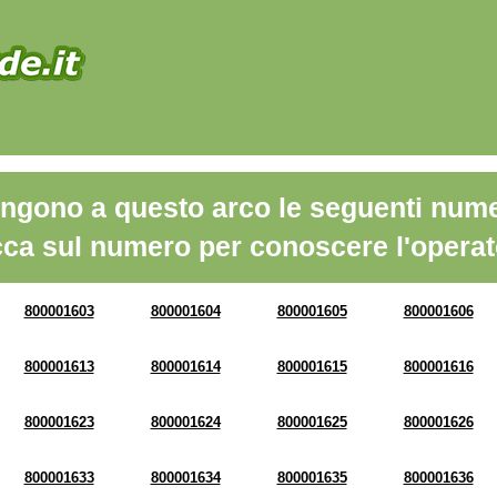
ngono a questo arco le seguenti nume
cca sul numero per conoscere l'operat
800001603
800001604
800001605
800001606
800001613
800001614
800001615
800001616
800001623
800001624
800001625
800001626
800001633
800001634
800001635
800001636