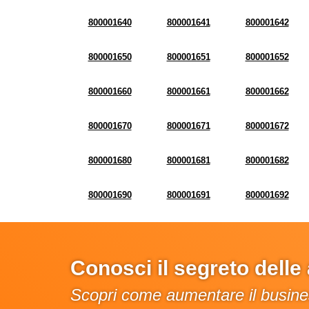
800001640
800001641
800001642
800001650
800001651
800001652
800001660
800001661
800001662
800001670
800001671
800001672
800001680
800001681
800001682
800001690
800001691
800001692
Conosci il segreto dell
Scopri come aumentare il busines