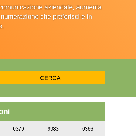
la comunicazione aziendale, aumenta
la numerazione che preferisci e in
e.
oni
0379
9983
0366