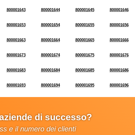
800001643
800001644
800001645
800001646
800001653
800001654
800001655
800001656
800001663
800001664
800001665
800001666
800001673
800001674
800001675
800001676
800001683
800001684
800001685
800001686
800001693
800001694
800001695
800001696
e aziende di successo?
s e il numero dei clienti