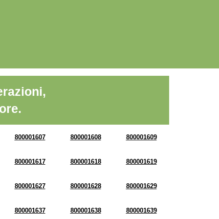
razioni,
ore.
800001607
800001608
800001609
800001617
800001618
800001619
800001627
800001628
800001629
800001637
800001638
800001639