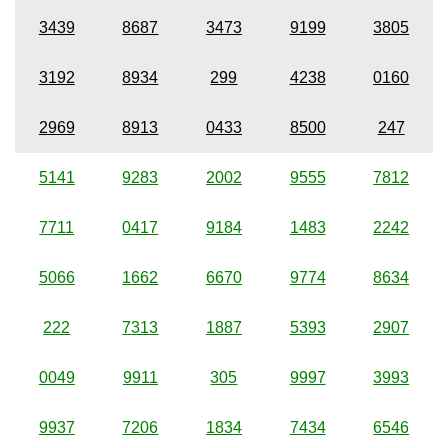
3439
8687
3473
9199
3805
3192
8934
299
4238
0160
2969
8913
0433
8500
247
5141
9283
2002
9555
7812
7711
0417
9184
1483
2242
5066
1662
6670
9774
8634
222
7313
1887
5393
2907
0049
9911
305
9997
3993
9937
7206
1834
7434
6546