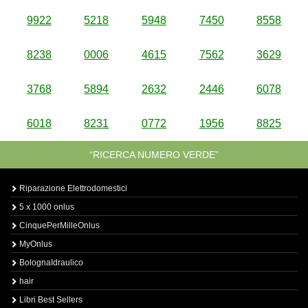
9922
5218
5948
7450
8558
8238
0006
4615
7562
3629
3768
5894
2632
2446
6078
6018
8231
0772
1956
8825
“RICERCA NUMERO VERDE”
Riparazione Elettrodomestici
5 x 1000 onlus
CinquePerMilleOnlus
MyOnlus
BolognaIdraulico
hair
Libri Best Sellers