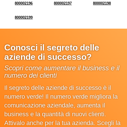
800002196
800002197
800002198
800002199
Conosci il segreto delle
aziende di successo?
Scopri come aumentare il business e il
numero dei clienti
Il segreto delle aziende di successo è il
numero verde! Il numero verde migliora la
comunicazione aziendale, aumenta il
business e la quantità di nuovi clienti.
Attivalo anche per la tua azienda. Scegli la