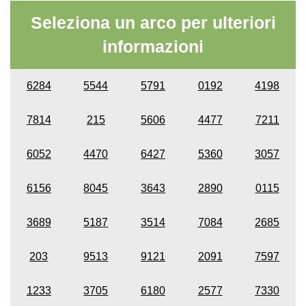
Seleziona un arco per ulteriori
informazioni
6284
5544
5791
0192
4198
7814
215
5606
4477
7211
6052
4470
6427
5360
3057
6156
8045
3643
2890
0115
3689
5187
3514
7084
2685
203
9513
9121
2091
7597
1233
3705
6180
2577
7330