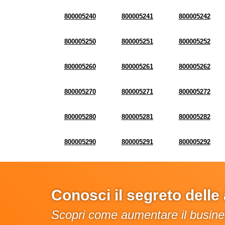
800005240
800005241
800005242
800005250
800005251
800005252
800005260
800005261
800005262
800005270
800005271
800005272
800005280
800005281
800005282
800005290
800005291
800005292
Conosci il segreto dell
Scopri come aumentare il busines