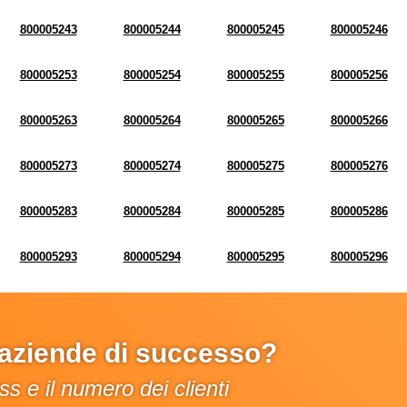
800005243
800005244
800005245
800005246
800005253
800005254
800005255
800005256
800005263
800005264
800005265
800005266
800005273
800005274
800005275
800005276
800005283
800005284
800005285
800005286
800005293
800005294
800005295
800005296
e aziende di successo?
s e il numero dei clienti