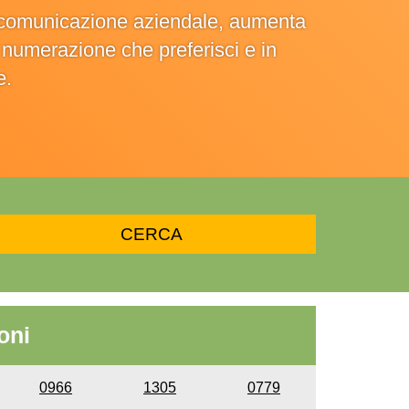
la comunicazione aziendale, aumenta
la numerazione che preferisci e in
e.
oni
0966
1305
0779