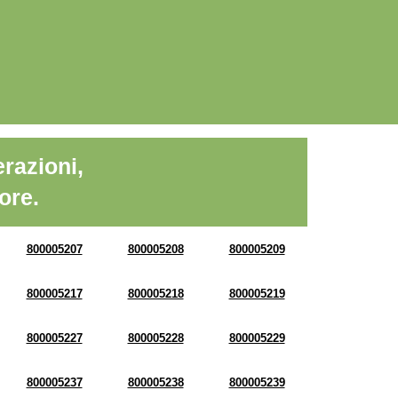
razioni,
ore.
800005207
800005208
800005209
800005217
800005218
800005219
800005227
800005228
800005229
800005237
800005238
800005239