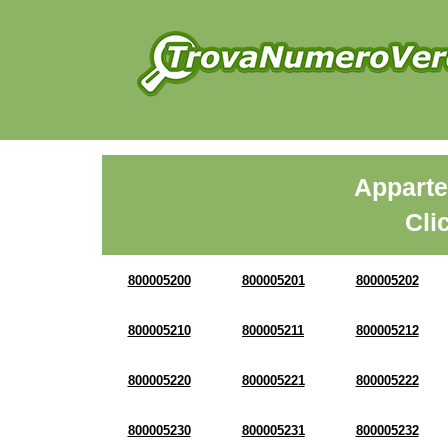
Apparte
Cli
800005200
800005201
800005202
800005210
800005211
800005212
800005220
800005221
800005222
800005230
800005231
800005232