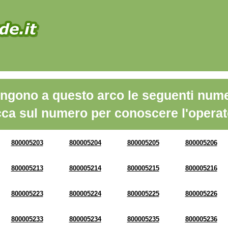
ngono a questo arco le seguenti nume
cca sul numero per conoscere l'operat
800005203
800005204
800005205
800005206
800005213
800005214
800005215
800005216
800005223
800005224
800005225
800005226
800005233
800005234
800005235
800005236