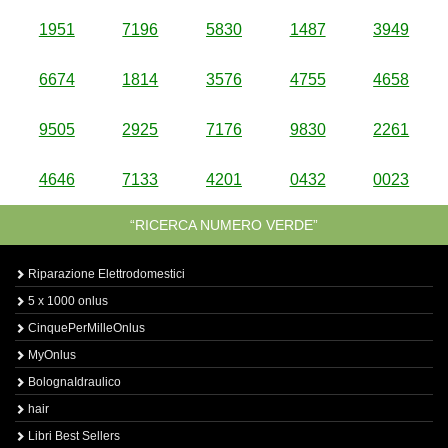
1951
7196
5830
1487
3949
6674
1814
3576
4755
4658
9505
2925
7176
9830
2261
4646
7133
4201
0432
0023
“RICERCA NUMERO VERDE”
Riparazione Elettrodomestici
5 x 1000 onlus
CinquePerMilleOnlus
MyOnlus
BolognaIdraulico
hair
Libri Best Sellers