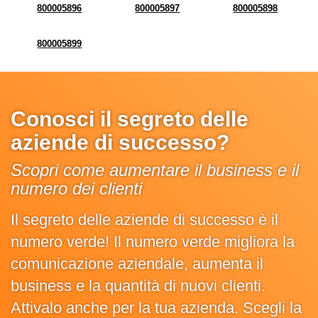
800005896
800005897
800005898
800005899
Conosci il segreto delle
aziende di successo?
Scopri come aumentare il business e il
numero dei clienti
Il segreto delle aziende di successo è il
numero verde! Il numero verde migliora la
comunicazione aziendale, aumenta il
business e la quantità di nuovi clienti.
Attivalo anche per la tua azienda. Scegli la