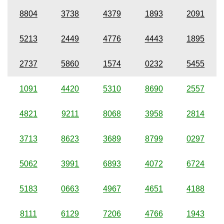
8804
3738
4379
1893
2091
5213
2449
4776
4443
1895
2737
5860
1574
0232
5455
1091
4420
5310
8690
2557
4821
9211
8068
3958
2814
3713
8623
3689
8799
0297
5062
3991
6893
4072
6724
5183
0663
4967
4651
4188
8111
6129
7206
4766
1943