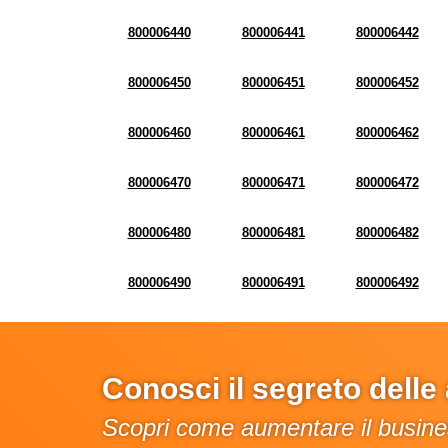
800006440
800006441
800006442
800006450
800006451
800006452
800006460
800006461
800006462
800006470
800006471
800006472
800006480
800006481
800006482
800006490
800006491
800006492
Conosci il segreto dell
Scopri come aumentare il busines