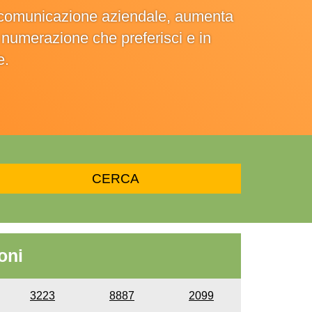
la comunicazione aziendale, aumenta
la numerazione che preferisci e in
e.
oni
3223
8887
2099