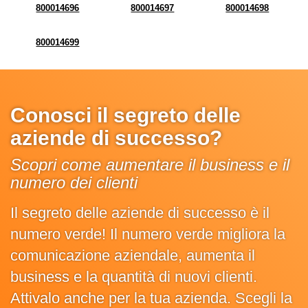
800014696
800014697
800014698
800014699
Conosci il segreto delle
aziende di successo?
Scopri come aumentare il business e il
numero dei clienti
Il segreto delle aziende di successo è il
numero verde! Il numero verde migliora la
comunicazione aziendale, aumenta il
business e la quantità di nuovi clienti.
Attivalo anche per la tua azienda. Scegli la