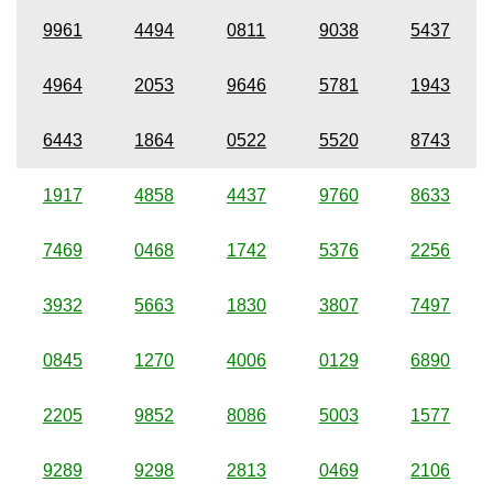
9961
4494
0811
9038
5437
4964
2053
9646
5781
1943
6443
1864
0522
5520
8743
1917
4858
4437
9760
8633
7469
0468
1742
5376
2256
3932
5663
1830
3807
7497
0845
1270
4006
0129
6890
2205
9852
8086
5003
1577
9289
9298
2813
0469
2106