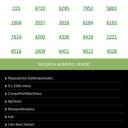
215
9733
6295
7952
5883
1604
3537
3016
6184
6163
7614
4200
4336
8416
2221
8516
1809
6401
9012
4528
“RICERCA NUMERO VERDE”
Riparazione Elettrodomestici
5 x 1000 onlus
CinquePerMilleOnlus
MyOnlus
BolognaIdraulico
hair
Libri Best Sellers