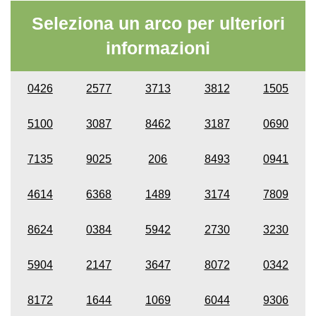
Seleziona un arco per ulteriori
informazioni
0426
2577
3713
3812
1505
5100
3087
8462
3187
0690
7135
9025
206
8493
0941
4614
6368
1489
3174
7809
8624
0384
5942
2730
3230
5904
2147
3647
8072
0342
8172
1644
1069
6044
9306