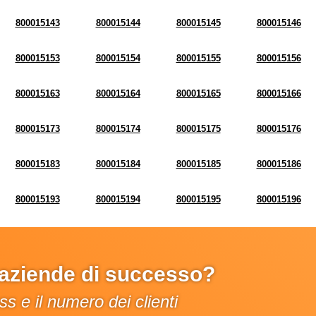
800015143
800015144
800015145
800015146
800015153
800015154
800015155
800015156
800015163
800015164
800015165
800015166
800015173
800015174
800015175
800015176
800015183
800015184
800015185
800015186
800015193
800015194
800015195
800015196
e aziende di successo?
s e il numero dei clienti