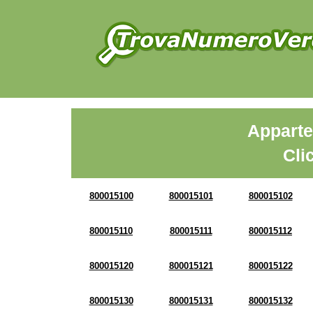
Apparte
Cli
800015100
800015101
800015102
800015110
800015111
800015112
800015120
800015121
800015122
800015130
800015131
800015132