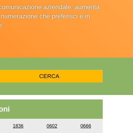
la comunicazione aziendale, aumenta
la numerazione che preferisci e in
e.
oni
1836
0602
0666