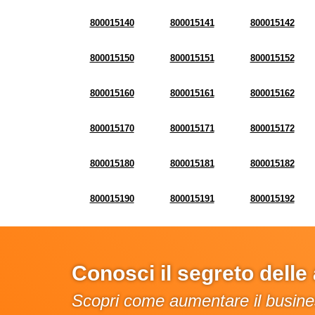
800015140
800015141
800015142
800015150
800015151
800015152
800015160
800015161
800015162
800015170
800015171
800015172
800015180
800015181
800015182
800015190
800015191
800015192
Conosci il segreto dell
Scopri come aumentare il busines