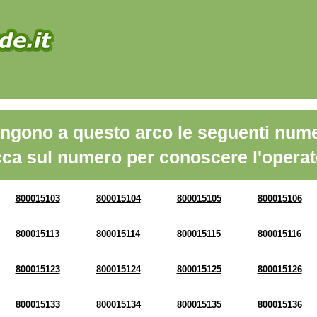
ngono a questo arco le seguenti nume
cca sul numero per conoscere l'operat
800015103
800015104
800015105
800015106
800015113
800015114
800015115
800015116
800015123
800015124
800015125
800015126
800015133
800015134
800015135
800015136