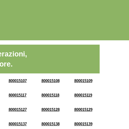
razioni,
ore.
800015107
800015108
800015109
800015117
800015118
800015119
800015127
800015128
800015129
800015137
800015138
800015139