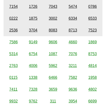
7154
1726
7043
5474
0786
0222
1875
3002
6334
6533
2536
3704
8083
8713
7523
7586
9149
9606
4660
1869
5314
6754
1087
7076
8753
2763
4006
5962
3211
4814
0115
1338
6466
7582
1958
7411
7328
3659
9636
4802
9932
9762
311
3954
6699