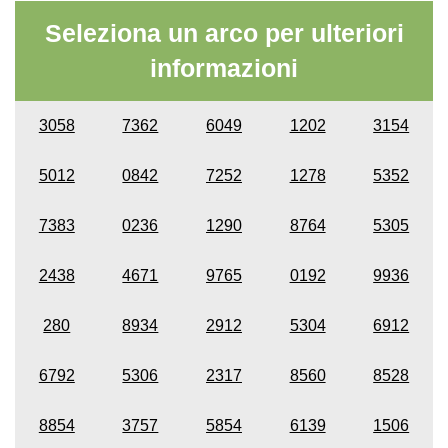
Seleziona un arco per ulteriori
informazioni
3058
7362
6049
1202
3154
5012
0842
7252
1278
5352
7383
0236
1290
8764
5305
2438
4671
9765
0192
9936
280
8934
2912
5304
6912
6792
5306
2317
8560
8528
8854
3757
5854
6139
1506