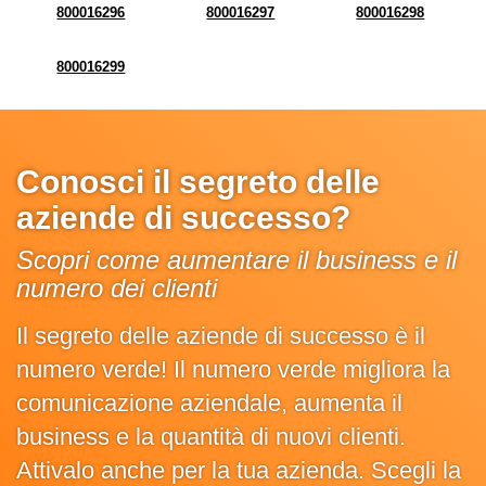
800016296
800016297
800016298
800016299
Conosci il segreto delle
aziende di successo?
Scopri come aumentare il business e il
numero dei clienti
Il segreto delle aziende di successo è il
numero verde! Il numero verde migliora la
comunicazione aziendale, aumenta il
business e la quantità di nuovi clienti.
Attivalo anche per la tua azienda. Scegli la