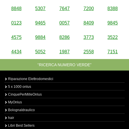
8848
5307
7647
7200
8388
0123
9465
0057
8409
9845
4575
9884
8286
3773
3522
4434
5052
1987
2558
7151
“RICERCA NUMERO VERDE”
Riparazione Elettrodomestici
5 x 1000 onlus
CinquePerMilleOnlus
MyOnlus
BolognaIdraulico
hair
Libri Best Sellers