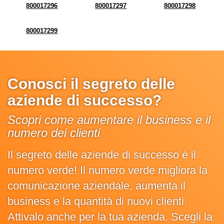
800017296
800017297
800017298
800017299
Conosci il segreto delle
aziende di successo?
Scopri come aumentare il business e il
numero dei clienti
Il segreto delle aziende di successo è il
numero verde! Il numero verde migliora la
comunicazione aziendale, aumenta il
business e la quantità di nuovi clienti.
Attivalo anche per la tua azienda. Scegli la