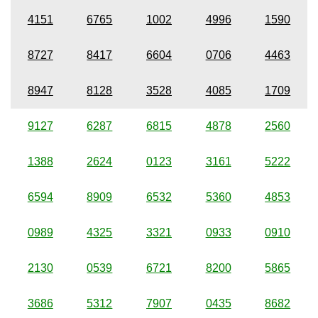
4151
6765
1002
4996
1590
8727
8417
6604
0706
4463
8947
8128
3528
4085
1709
9127
6287
6815
4878
2560
1388
2624
0123
3161
5222
6594
8909
6532
5360
4853
0989
4325
3321
0933
0910
2130
0539
6721
8200
5865
3686
5312
7907
0435
8682