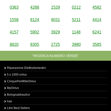
0363
4288
1529
0212
4582
1558
8124
9031
5211
4414
4157
5902
3929
1148
6241
8820
8305
2725
3980
3585
“RICERCA NUMERO VERDE”
Riparazione Elettrodomestici
5 x 1000 onlus
CinquePerMilleOnlus
MyOnlus
BolognaIdraulico
hair
Libri Best Sellers