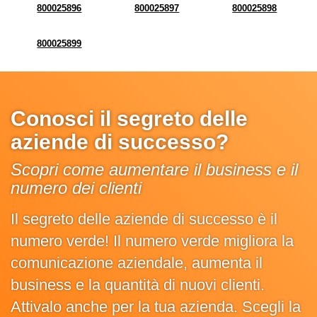
800025896
800025897
800025898
800025899
Conosci il segreto delle
aziende di successo?
Scopri come aumentare il business e il
numero dei clienti
Il segreto delle aziende di successo è il
numero verde! Il numero verde migliora la
comunicazione aziendale, aumenta il
business e la quantità di nuovi clienti.
Attivalo anche per la tua azienda. Scegli la