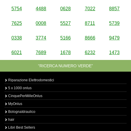
5754
4488
0628
7022
8857
7625
0008
5527
8711
5739
0338
3774
5166
8666
9479
6021
7689
1678
6232
1473
“RICERCA NUMERO VERDE”
Riparazione Elettrodomestici
5 x 1000 onlus
CinquePerMilleOnlus
MyOnlus
BolognaIdraulico
hair
Libri Best Sellers