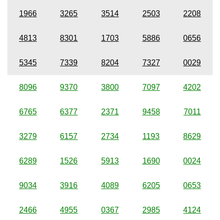
1966
3265
3514
2503
2208
4813
8301
1703
5886
0656
5345
7339
8204
7327
0029
8096
9370
3800
7097
4202
6765
6377
2371
9458
7011
3279
6157
2734
1193
8629
6289
1526
5913
1690
0024
9034
3916
4089
6205
0653
2466
4955
0367
2985
4124