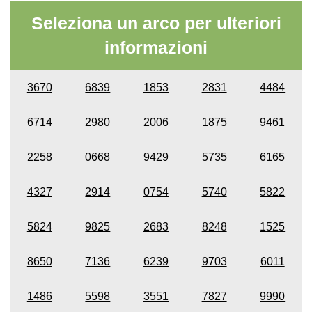
Seleziona un arco per ulteriori
informazioni
3670
6839
1853
2831
4484
6714
2980
2006
1875
9461
2258
0668
9429
5735
6165
4327
2914
0754
5740
5822
5824
9825
2683
8248
1525
8650
7136
6239
9703
6011
1486
5598
3551
7827
9990