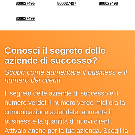
800027496
800027497
800027498
800027499
Conosci il segreto delle
aziende di successo?
Scopri come aumentare il business e il
numero dei clienti
Il segreto delle aziende di successo è il
numero verde! Il numero verde migliora la
comunicazione aziendale, aumenta il
business e la quantità di nuovi clienti.
Attivalo anche per la tua azienda. Scegli la