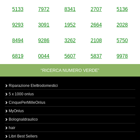
5133
7972
8341
2707
5136
9293
3091
1952
2664
2028
8494
9286
3262
2108
5750
6819
0044
5607
5837
9978
“RICERCA NUMERO VERDE”
Riparazione Elettrodomestici
5 x 1000 onlus
CinquePerMilleOnlus
MyOnlus
BolognaIdraulico
hair
Libri Best Sellers