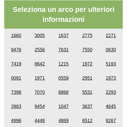
Seleziona un arco per ulteriori
informazioni
1660
3005
1637
2775
2271
9476
2556
7631
7550
0630
7419
8642
1215
1972
5193
0091
1971
0559
2951
1973
7398
7070
6868
5531
2293
3983
9454
1047
3637
4645
4996
4448
4869
6512
9267