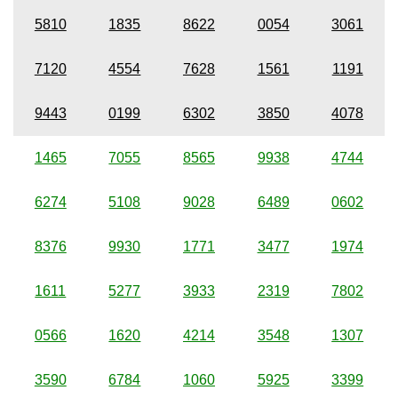
5810
1835
8622
0054
3061
7120
4554
7628
1561
1191
9443
0199
6302
3850
4078
1465
7055
8565
9938
4744
6274
5108
9028
6489
0602
8376
9930
1771
3477
1974
1611
5277
3933
2319
7802
0566
1620
4214
3548
1307
3590
6784
1060
5925
3399