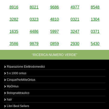
8916
8021
9686
4977
8548
3282
0323
4810
0321
1304
1635
4486
5997
3247
0371
3586
9879
0859
2930
5430
“RICERCA NUMERO VERDE”
Riparazione Elettrodomestici
5 x 1000 onlus
CinquePerMilleOnlus
MyOnlus
BolognaIdraulico
hair
Libri Best Sellers