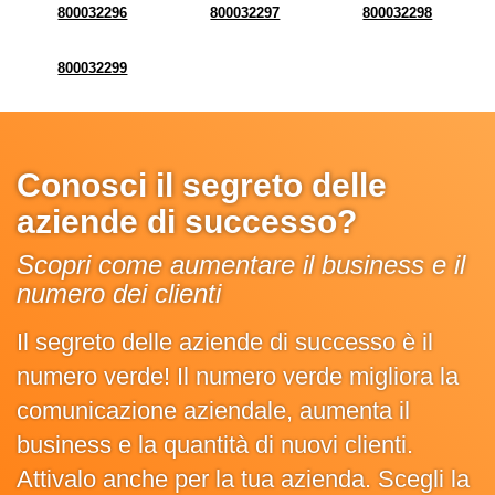
800032296
800032297
800032298
800032299
Conosci il segreto delle
aziende di successo?
Scopri come aumentare il business e il
numero dei clienti
Il segreto delle aziende di successo è il
numero verde! Il numero verde migliora la
comunicazione aziendale, aumenta il
business e la quantità di nuovi clienti.
Attivalo anche per la tua azienda. Scegli la