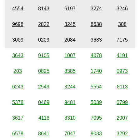
4554
8143
6197
3274
3246
9698
2822
3245
8638
308
3009
0209
2084
3683
7175
3643
9105
1007
4078
4191
203
0825
8385
1740
0973
6243
2549
3244
5554
8113
5378
0469
9481
5039
0799
3617
4116
8310
7095
2007
6578
8641
7047
8033
3292