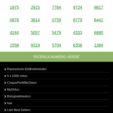
1975
2915
7784
9724
9817
0878
3814
0759
8779
6441
4244
5057
5479
4333
6880
1558
9319
5704
6356
1384
“RICERCA NUMERO VERDE”
Riparazione Elettrodomestici
5 x 1000 onlus
CinquePerMilleOnlus
MyOnlus
BolognaIdraulico
hair
Libri Best Sellers