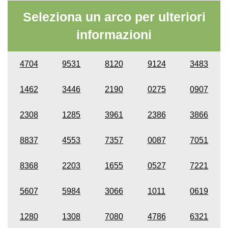
Seleziona un arco per ulteriori
informazioni
4704
9531
8120
9124
3483
1462
3446
2190
0275
0907
2308
1285
3961
2386
3866
8837
4553
7357
0087
7051
8368
2203
1655
0527
7221
5607
5984
3066
1011
0619
1280
1308
7080
4786
6321