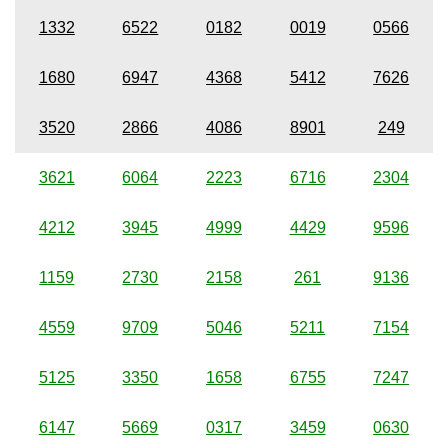
1332
6522
0182
0019
0566
1680
6947
4368
5412
7626
3520
2866
4086
8901
249
3621
6064
2223
6716
2304
4212
3945
4999
4429
9596
1159
2730
2158
261
9136
4559
9709
5046
5211
7154
5125
3350
1658
6755
7247
6147
5669
0317
3459
0630