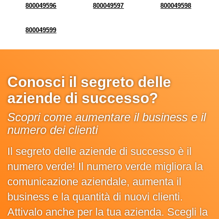
800049596
800049597
800049598
800049599
Conosci il segreto delle
aziende di successo?
Scopri come aumentare il business e il
numero dei clienti
Il segreto delle aziende di successo è il
numero verde! Il numero verde migliora la
comunicazione aziendale, aumenta il
business e la quantità di nuovi clienti.
Attivalo anche per la tua azienda. Scegli la