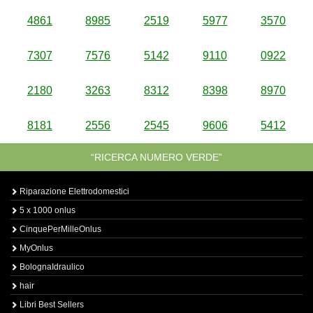
4861
8985
2519
5977
3570
7307
7576
5142
9110
0922
2180
3263
8312
8398
8970
8181
2556
2545
9606
5412
“RICERCA NUMERO VERDE”
Riparazione Elettrodomestici
5 x 1000 onlus
CinquePerMilleOnlus
MyOnlus
BolognaIdraulico
hair
Libri Best Sellers