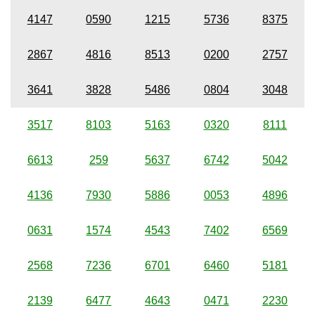
4147
0590
1215
5736
8375
2867
4816
8513
0200
2757
3641
3828
5486
0804
3048
3517
8103
5163
0320
8111
6613
259
5637
6742
5042
4136
7930
5886
0053
4896
0631
1574
4543
7402
6569
2568
7236
6701
6460
5181
2139
6477
4643
0471
2230