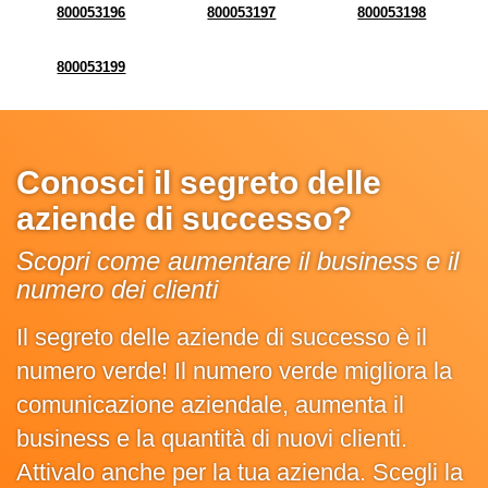
800053196
800053197
800053198
800053199
Conosci il segreto delle
aziende di successo?
Scopri come aumentare il business e il
numero dei clienti
Il segreto delle aziende di successo è il
numero verde! Il numero verde migliora la
comunicazione aziendale, aumenta il
business e la quantità di nuovi clienti.
Attivalo anche per la tua azienda. Scegli la