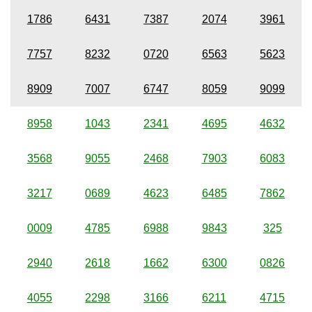
1786
6431
7387
2074
3961
7757
8232
0720
6563
5623
8909
7007
6747
8059
9099
8958
1043
2341
4695
4632
3568
9055
2468
7903
6083
3217
0689
4623
6485
7862
0009
4785
6988
9843
325
2940
2618
1662
6300
0826
4055
2298
3166
6211
4715