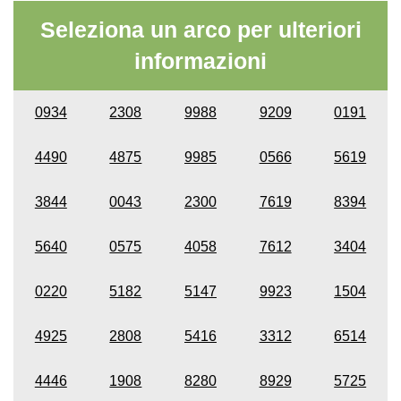
Seleziona un arco per ulteriori
informazioni
0934
2308
9988
9209
0191
4490
4875
9985
0566
5619
3844
0043
2300
7619
8394
5640
0575
4058
7612
3404
0220
5182
5147
9923
1504
4925
2808
5416
3312
6514
4446
1908
8280
8929
5725