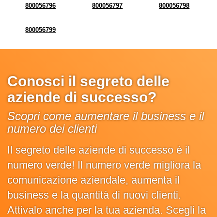
800056796
800056797
800056798
800056799
Conosci il segreto delle
aziende di successo?
Scopri come aumentare il business e il
numero dei clienti
Il segreto delle aziende di successo è il
numero verde! Il numero verde migliora la
comunicazione aziendale, aumenta il
business e la quantità di nuovi clienti.
Attivalo anche per la tua azienda. Scegli la