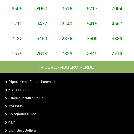
8506
8050
3516
6717
7004
1710
9437
2140
5415
4567
7132
5469
2376
3606
3389
1575
7613
7328
2849
7749
“RICERCA NUMERO VERDE”
Riparazione Elettrodomestici
5 x 1000 onlus
CinquePerMilleOnlus
MyOnlus
BolognaIdraulico
hair
Libri Best Sellers