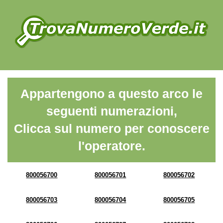
Appartengono a questo arco le
seguenti numerazioni,
Clicca sul numero per conoscere
l'operatore.
800056700
800056701
800056702
800056703
800056704
800056705