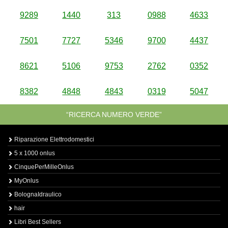
9289
1440
313
0988
4633
7501
7727
5346
9700
4437
8621
5106
9753
2762
0352
8382
4848
4843
0319
5047
“RICERCA NUMERO VERDE”
Riparazione Elettrodomestici
5 x 1000 onlus
CinquePerMilleOnlus
MyOnlus
BolognaIdraulico
hair
Libri Best Sellers