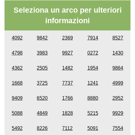
Seleziona un arco per ulteriori
informazioni
4092
9842
2369
7914
8527
4798
3983
9927
0272
1430
4362
2505
1482
1954
9864
1668
3725
7737
1241
4999
9409
6520
1766
8880
2952
5088
4849
1828
5215
9929
5492
8226
7112
5091
7554