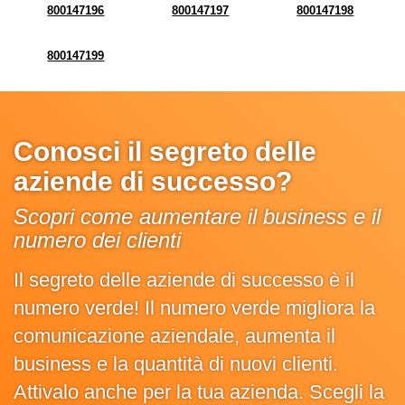
800147196
800147197
800147198
800147199
Conosci il segreto delle
aziende di successo?
Scopri come aumentare il business e il
numero dei clienti
Il segreto delle aziende di successo è il
numero verde! Il numero verde migliora la
comunicazione aziendale, aumenta il
business e la quantità di nuovi clienti.
Attivalo anche per la tua azienda. Scegli la