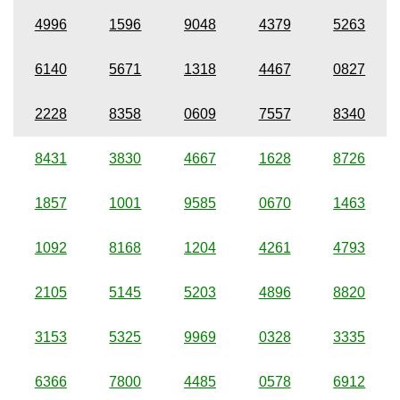
4996
1596
9048
4379
5263
6140
5671
1318
4467
0827
2228
8358
0609
7557
8340
8431
3830
4667
1628
8726
1857
1001
9585
0670
1463
1092
8168
1204
4261
4793
2105
5145
5203
4896
8820
3153
5325
9969
0328
3335
6366
7800
4485
0578
6912