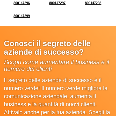
800147296
800147297
800147298
800147299
Conosci il segreto delle
aziende di successo?
Scopri come aumentare il business e il
numero dei clienti
Il segreto delle aziende di successo è il
numero verde! Il numero verde migliora la
comunicazione aziendale, aumenta il
business e la quantità di nuovi clienti.
Attivalo anche per la tua azienda. Scegli la