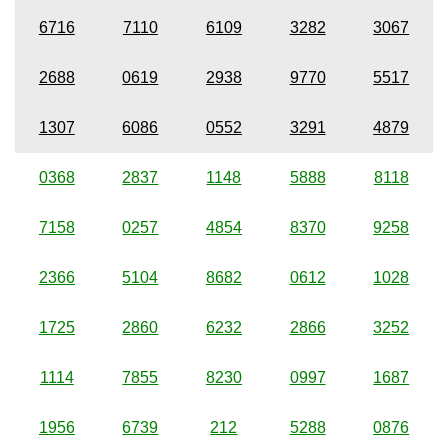
6716
7110
6109
3282
3067
2688
0619
2938
9770
5517
1307
6086
0552
3291
4879
0368
2837
1148
5888
8118
7158
0257
4854
8370
9258
2366
5104
8682
0612
1028
1725
2860
6232
2866
3252
1114
7855
8230
0997
1687
1956
6739
212
5288
0876