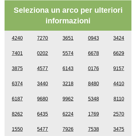
Seleziona un arco per ulteriori
informazioni
4240
7270
3651
0943
3424
7401
0202
5574
6678
6629
3875
4577
6143
0176
9157
6374
3440
3218
8480
4410
6187
9680
9962
5348
8110
8262
6435
6224
1769
2570
1550
5477
7926
7538
3475