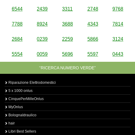
6544
2439
3311
2748
9768
7788
8924
3688
4343
7814
2684
0239
2259
5866
3124
5554
0059
5696
5597
0443
“RICERCA NUMERO VERDE”
Riparazione Elettrodomestici
5 x 1000 onlus
CinquePerMilleOnlus
MyOnlus
BolognaIdraulico
hair
Libri Best Sellers