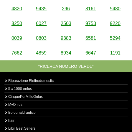
4820
9435
296
8161
5480
8250
6027
2503
9753
9220
0039
0803
9383
6581
5294
7662
4859
8934
6647
1191
“RICERCA NUMERO VERDE”
Riparazione Elettrodomestici
5 x 1000 onlus
CinquePerMilleOnlus
MyOnlus
BolognaIdraulico
hair
Libri Best Sellers