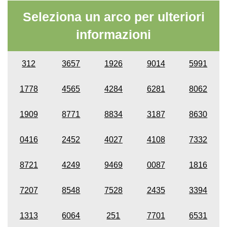
Seleziona un arco per ulteriori
informazioni
312
3657
1926
9014
5991
1778
4565
4284
6281
8062
1909
8771
8834
3187
8630
0416
2452
4027
4108
7332
8721
4249
9469
0087
1816
7207
8548
7528
2435
3394
1313
6064
251
7701
6531