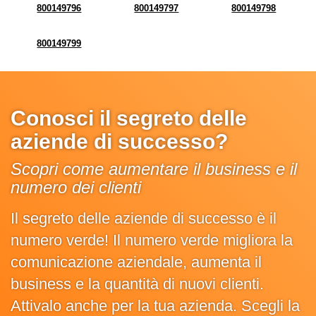
800149796
800149797
800149798
800149799
Conosci il segreto delle
aziende di successo?
Scopri come aumentare il business e il
numero dei clienti
Il segreto delle aziende di successo è il
numero verde! Il numero verde migliora la
comunicazione aziendale, aumenta il
business e la quantità di nuovi clienti.
Attivalo anche per la tua azienda. Scegli la