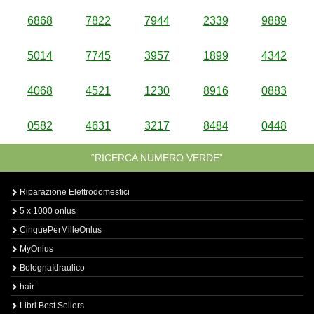
6868
7822
7944
2339
9889
5014
7745
3957
1899
4342
4068
4521
1230
8916
0883
0582
4631
3217
8484
0448
“RICERCA NUMERO VERDE”
Riparazione Elettrodomestici
5 x 1000 onlus
CinquePerMilleOnlus
MyOnlus
BolognaIdraulico
hair
Libri Best Sellers