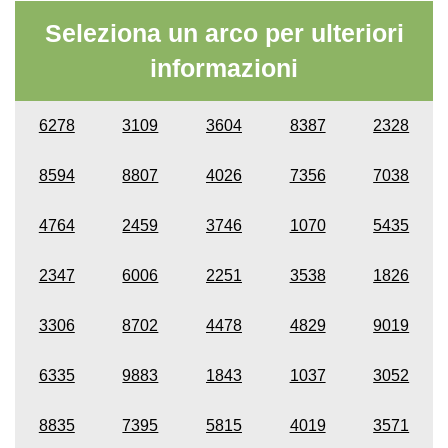
Seleziona un arco per ulteriori
informazioni
6278
3109
3604
8387
2328
8594
8807
4026
7356
7038
4764
2459
3746
1070
5435
2347
6006
2251
3538
1826
3306
8702
4478
4829
9019
6335
9883
1843
1037
3052
8835
7395
5815
4019
3571