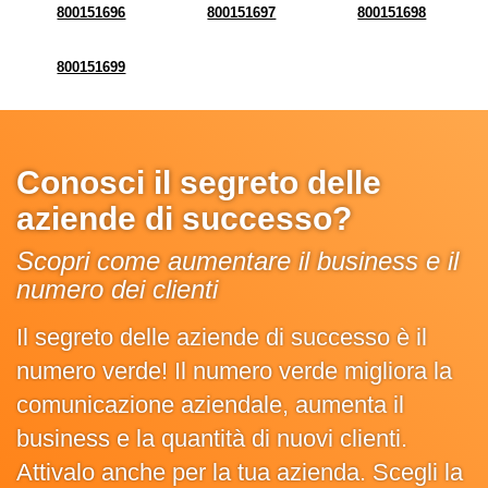
800151696
800151697
800151698
800151699
Conosci il segreto delle
aziende di successo?
Scopri come aumentare il business e il
numero dei clienti
Il segreto delle aziende di successo è il
numero verde! Il numero verde migliora la
comunicazione aziendale, aumenta il
business e la quantità di nuovi clienti.
Attivalo anche per la tua azienda. Scegli la