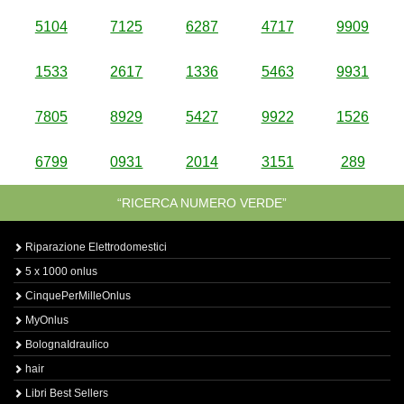
5104
7125
6287
4717
9909
1533
2617
1336
5463
9931
7805
8929
5427
9922
1526
6799
0931
2014
3151
289
“RICERCA NUMERO VERDE”
Riparazione Elettrodomestici
5 x 1000 onlus
CinquePerMilleOnlus
MyOnlus
BolognaIdraulico
hair
Libri Best Sellers