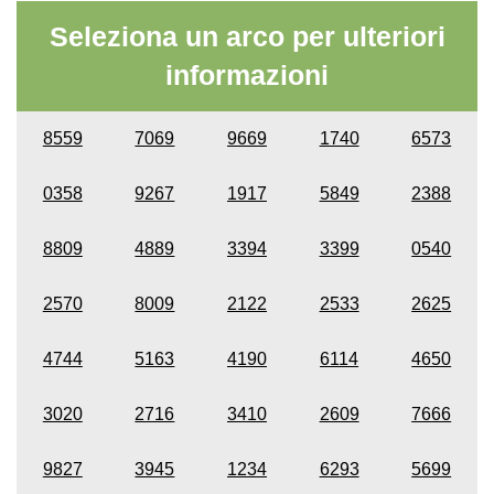
Seleziona un arco per ulteriori
informazioni
8559
7069
9669
1740
6573
0358
9267
1917
5849
2388
8809
4889
3394
3399
0540
2570
8009
2122
2533
2625
4744
5163
4190
6114
4650
3020
2716
3410
2609
7666
9827
3945
1234
6293
5699