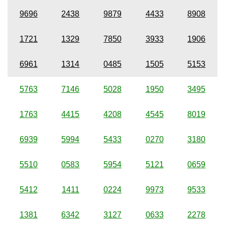
9696
2438
9879
4433
8908
1721
1329
7850
3933
1906
6961
1314
0485
1505
5153
5763
7146
5028
1950
3495
1763
4415
4208
4545
8019
6939
5994
5433
0270
3180
5510
0583
5954
5121
0659
5412
1411
0224
9973
9533
1381
6342
3127
0633
2278