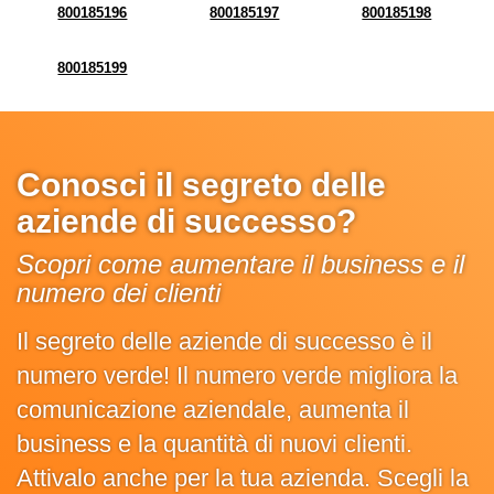
800185196
800185197
800185198
800185199
Conosci il segreto delle
aziende di successo?
Scopri come aumentare il business e il
numero dei clienti
Il segreto delle aziende di successo è il
numero verde! Il numero verde migliora la
comunicazione aziendale, aumenta il
business e la quantità di nuovi clienti.
Attivalo anche per la tua azienda. Scegli la