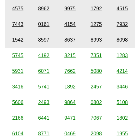
4575
8962
9975
1792
4515
7443
0161
4154
1275
7932
1542
8597
8637
8993
8098
5745
4192
8215
7351
1283
5931
6071
7662
5080
4214
3416
5741
1892
2457
3446
5606
2493
9864
0802
5108
2166
6441
9471
7067
1802
6104
8771
0469
2098
1955