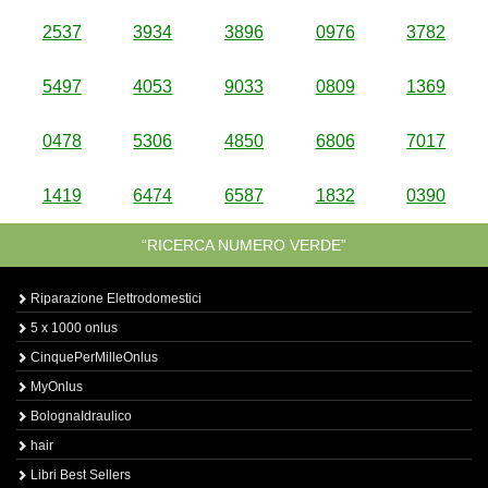
2537
3934
3896
0976
3782
5497
4053
9033
0809
1369
0478
5306
4850
6806
7017
1419
6474
6587
1832
0390
“RICERCA NUMERO VERDE”
Riparazione Elettrodomestici
5 x 1000 onlus
CinquePerMilleOnlus
MyOnlus
BolognaIdraulico
hair
Libri Best Sellers