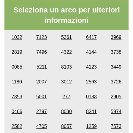
Seleziona un arco per ulteriori
informazioni
1032
7123
5361
6417
3969
2819
7496
4322
4144
3738
0085
5211
8103
4123
3449
1180
2007
3012
2563
3726
7853
5001
277
0183
2905
0466
2797
8030
8241
5974
2582
4705
8057
1259
7573