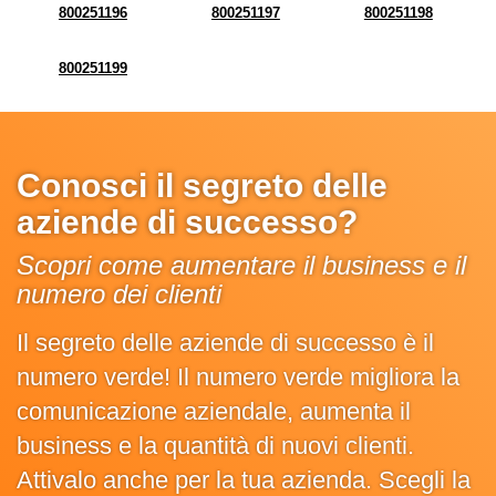
800251196
800251197
800251198
800251199
Conosci il segreto delle
aziende di successo?
Scopri come aumentare il business e il
numero dei clienti
Il segreto delle aziende di successo è il
numero verde! Il numero verde migliora la
comunicazione aziendale, aumenta il
business e la quantità di nuovi clienti.
Attivalo anche per la tua azienda. Scegli la