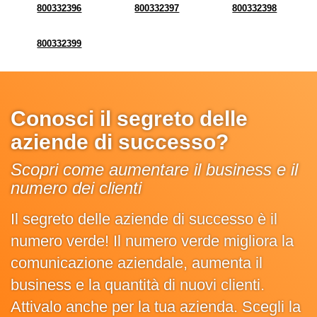
800332396
800332397
800332398
800332399
Conosci il segreto delle
aziende di successo?
Scopri come aumentare il business e il
numero dei clienti
Il segreto delle aziende di successo è il
numero verde! Il numero verde migliora la
comunicazione aziendale, aumenta il
business e la quantità di nuovi clienti.
Attivalo anche per la tua azienda. Scegli la