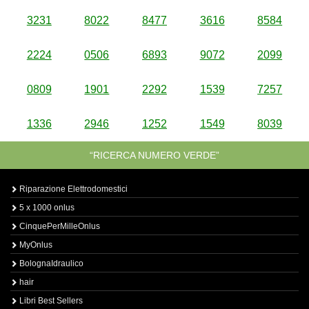
3231
8022
8477
3616
8584
2224
0506
6893
9072
2099
0809
1901
2292
1539
7257
1336
2946
1252
1549
8039
“RICERCA NUMERO VERDE”
Riparazione Elettrodomestici
5 x 1000 onlus
CinquePerMilleOnlus
MyOnlus
BolognaIdraulico
hair
Libri Best Sellers