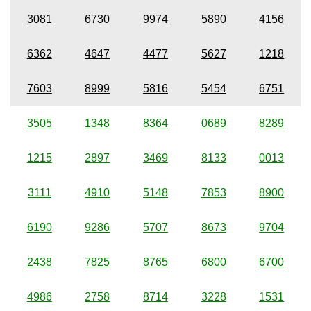
3081
6730
9974
5890
4156
6362
4647
4477
5627
1218
7603
8999
5816
5454
6751
3505
1348
8364
0689
8289
1215
2897
3469
8133
0013
3111
4910
5148
7853
8900
6190
9286
5707
8673
9704
2438
7825
8765
6800
6700
4986
2758
8714
3228
1531