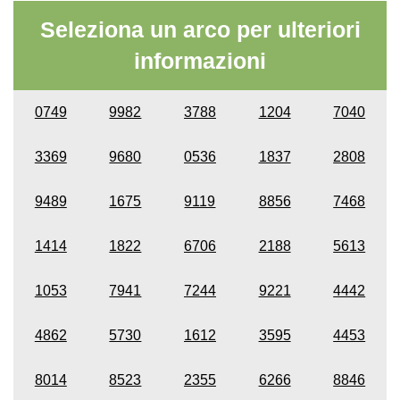
Seleziona un arco per ulteriori
informazioni
0749
9982
3788
1204
7040
3369
9680
0536
1837
2808
9489
1675
9119
8856
7468
1414
1822
6706
2188
5613
1053
7941
7244
9221
4442
4862
5730
1612
3595
4453
8014
8523
2355
6266
8846