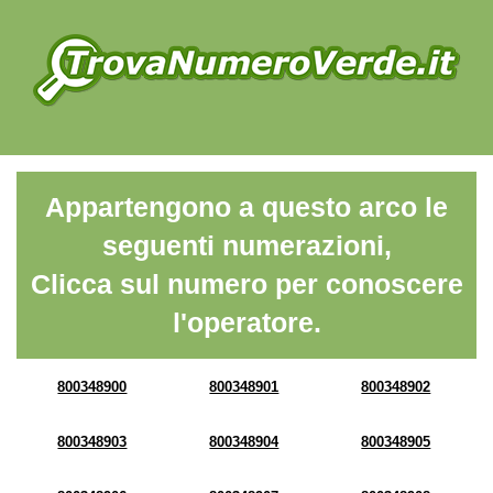
Appartengono a questo arco le
seguenti numerazioni,
Clicca sul numero per conoscere
l'operatore.
800348900
800348901
800348902
800348903
800348904
800348905