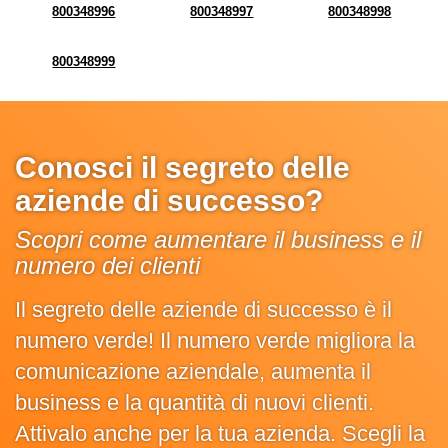
800348996
800348997
800348998
800348999
Conosci il segreto delle
aziende di successo?
Scopri come aumentare il business e il
numero dei clienti
Il segreto delle aziende di successo è il
numero verde! Il numero verde migliora la
comunicazione aziendale, aumenta il
business e la quantità di nuovi clienti.
Attivalo anche per la tua azienda. Scegli la