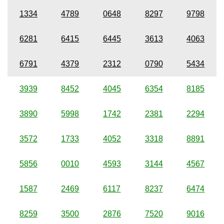
1334
4789
0648
8297
9798
6281
6415
6445
3613
4063
6791
4379
2312
0790
5434
3939
8452
4045
6354
8185
3890
5998
1742
2381
2294
3572
1733
4052
3318
8891
5856
0010
4593
3144
4567
1587
2469
6117
8237
6474
8259
3500
2876
7520
9016