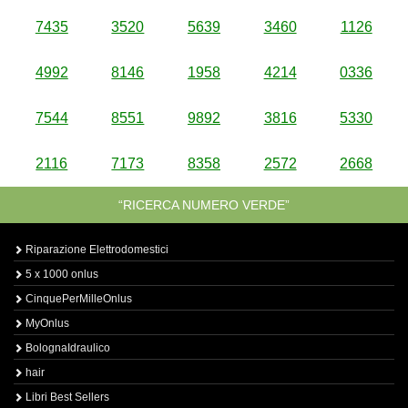
7435
3520
5639
3460
1126
4992
8146
1958
4214
0336
7544
8551
9892
3816
5330
2116
7173
8358
2572
2668
“RICERCA NUMERO VERDE”
Riparazione Elettrodomestici
5 x 1000 onlus
CinquePerMilleOnlus
MyOnlus
BolognaIdraulico
hair
Libri Best Sellers