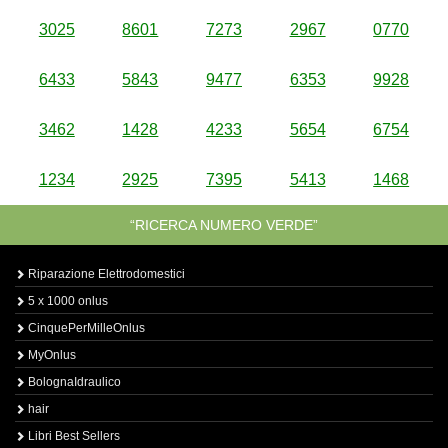
3025
8601
7273
2967
0770
6433
5843
9477
6353
9928
3462
1428
4233
5654
6754
1234
2925
7395
5413
1468
“RICERCA NUMERO VERDE”
Riparazione Elettrodomestici
5 x 1000 onlus
CinquePerMilleOnlus
MyOnlus
BolognaIdraulico
hair
Libri Best Sellers