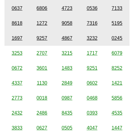
0637
6806
4723
0536
7133
8618
1272
9058
7316
5195
1697
9257
4867
3232
0245
3253
2707
3215
1717
6079
0672
3601
1483
9251
8252
4337
1130
2849
0602
1421
2773
0018
0987
0468
5856
2432
2486
8435
0393
4535
3833
0627
0505
4047
1447