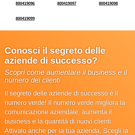
800419096
800419097
800419098
800419099
Conosci il segreto delle
aziende di successo?
Scopri come aumentare il business e il
numero dei clienti
Il segreto delle aziende di successo è il
numero verde! Il numero verde migliora la
comunicazione aziendale, aumenta il
business e la quantità di nuovi clienti.
Attivalo anche per la tua azienda. Scegli la