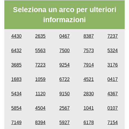
Seleziona un arco per ulteriori
informazioni
4430
2635
0467
8387
7237
6432
5563
7500
7573
5324
3685
7223
9254
7914
3176
1683
1059
6722
4521
0417
5434
1120
9150
2830
4367
5854
4504
2567
1041
0107
7149
8394
5927
6178
7154