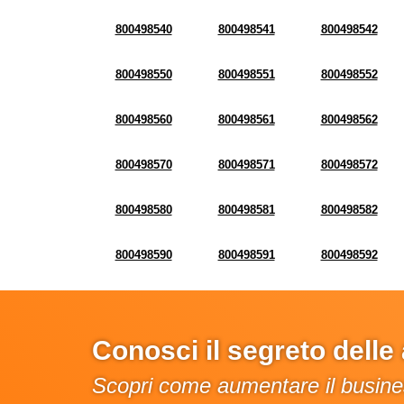
800498540
800498541
800498542
800498550
800498551
800498552
800498560
800498561
800498562
800498570
800498571
800498572
800498580
800498581
800498582
800498590
800498591
800498592
Conosci il segreto dell
Scopri come aumentare il busines