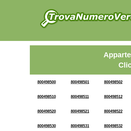
Apparte
Cli
800498500
800498501
800498502
800498510
800498511
800498512
800498520
800498521
800498522
800498530
800498531
800498532