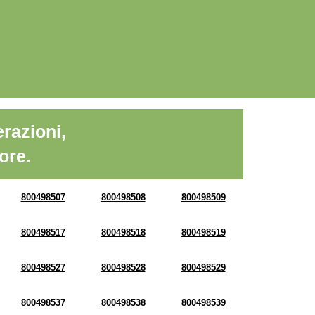
razioni,
ore.
800498507
800498508
800498509
800498517
800498518
800498519
800498527
800498528
800498529
800498537
800498538
800498539