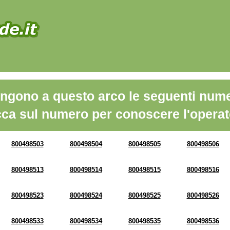
ngono a questo arco le seguenti nume
cca sul numero per conoscere l'operat
800498503
800498504
800498505
800498506
800498513
800498514
800498515
800498516
800498523
800498524
800498525
800498526
800498533
800498534
800498535
800498536