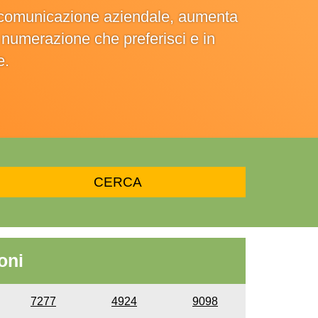
la comunicazione aziendale, aumenta
la numerazione che preferisci e in
e.
oni
7277
4924
9098