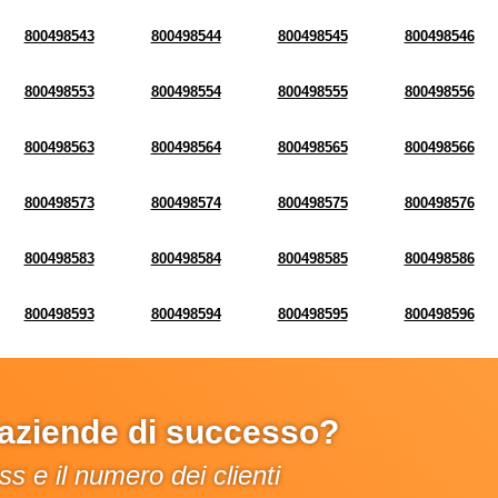
800498543
800498544
800498545
800498546
800498553
800498554
800498555
800498556
800498563
800498564
800498565
800498566
800498573
800498574
800498575
800498576
800498583
800498584
800498585
800498586
800498593
800498594
800498595
800498596
e aziende di successo?
s e il numero dei clienti