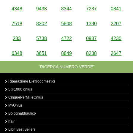
4348
9438
8344
7287
0841
7518
8202
5808
1330
2207
283
5738
4722
0987
4230
6348
3651
8849
8238
2647
“RICERCA NUMERO VERDE”
Riparazione Elettrodomestici
5 x 1000 onlus
CinquePerMilleOnlus
MyOnlus
BolognaIdraulico
hair
Libri Best Sellers