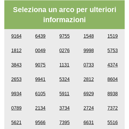
Seleziona un arco per ulteriori
informazioni
9164
6439
9755
1548
1519
1812
0049
0276
9998
5753
3843
9075
1131
0733
4374
2653
9941
5324
2812
8604
9934
6105
5911
6929
8938
0789
2134
3734
2724
7372
5621
9566
7395
6631
5516