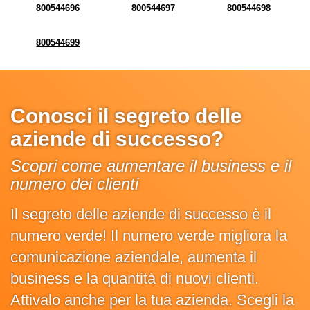
800544696
800544697
800544698
800544699
Conosci il segreto delle
aziende di successo?
Scopri come aumentare il business e il
numero dei clienti
Il segreto delle aziende di successo è il
numero verde! Il numero verde migliora la
comunicazione aziendale, aumenta il
business e la quantità di nuovi clienti.
Attivalo anche per la tua azienda. Scegli la