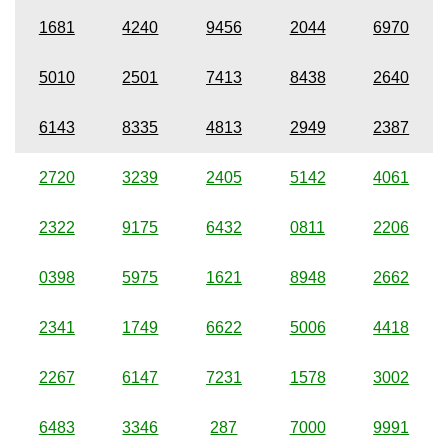
1681
4240
9456
2044
6970
5010
2501
7413
8438
2640
6143
8335
4813
2949
2387
2720
3239
2405
5142
4061
2322
9175
6432
0811
2206
0398
5975
1621
8948
2662
2341
1749
6622
5006
4418
2267
6147
7231
1578
3002
6483
3346
287
7000
9991