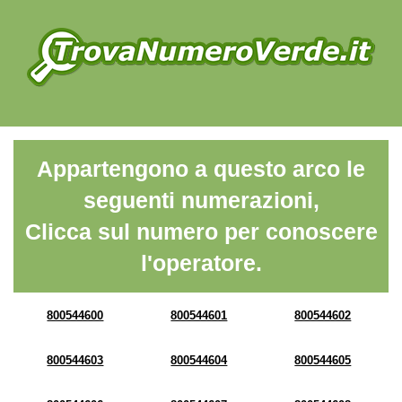
Appartengono a questo arco le
seguenti numerazioni,
Clicca sul numero per conoscere
l'operatore.
800544600
800544601
800544602
800544603
800544604
800544605