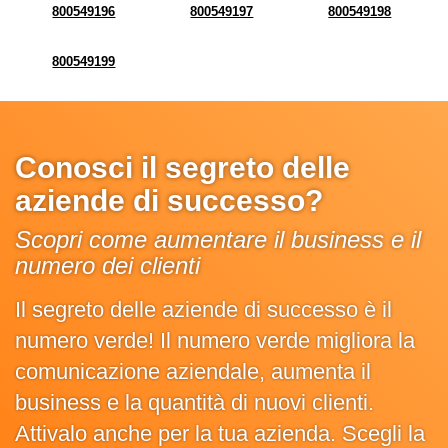
800549196
800549197
800549198
800549199
Conosci il segreto delle
aziende di successo?
Scopri come aumentare il business e il
numero dei clienti
Il segreto delle aziende di successo è il
numero verde! Il numero verde migliora la
comunicazione aziendale, aumenta il
business e la quantità di nuovi clienti.
Attivalo anche per la tua azienda. Scegli la