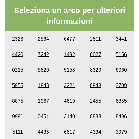
Seleziona un arco per ulteriori
informazioni
2323
2564
6477
2811
3441
4420
7242
1492
0027
5156
0215
5826
5158
8329
6060
5955
1948
3221
8948
3709
8875
1967
4619
2455
6855
9991
0454
3140
8888
8496
5111
4435
6617
4334
3979