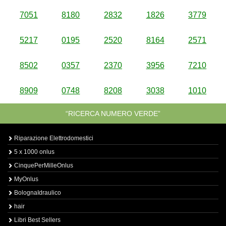
7051
8180
2832
1826
3779
5217
0195
2520
8164
2571
8502
0357
2370
3956
7210
8909
0748
8208
3038
1010
“RICERCA NUMERO VERDE”
Riparazione Elettrodomestici
5 x 1000 onlus
CinquePerMilleOnlus
MyOnlus
BolognaIdraulico
hair
Libri Best Sellers