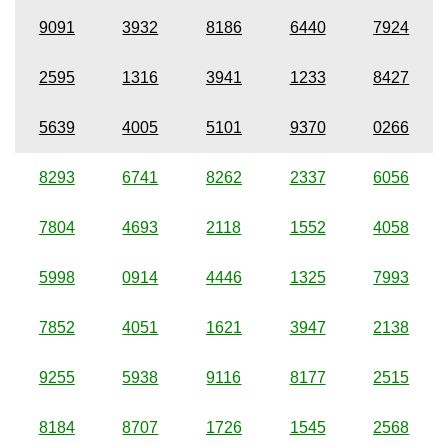
9091
3932
8186
6440
7924
2595
1316
3941
1233
8427
5639
4005
5101
9370
0266
8293
6741
8262
2337
6056
7804
4693
2118
1552
4058
5998
0914
4446
1325
7993
7852
4051
1621
3947
2138
9255
5938
9116
8177
2515
8184
8707
1726
1545
2568