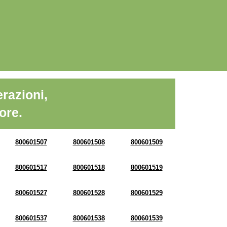
razioni,
ore.
800601507
800601508
800601509
800601517
800601518
800601519
800601527
800601528
800601529
800601537
800601538
800601539