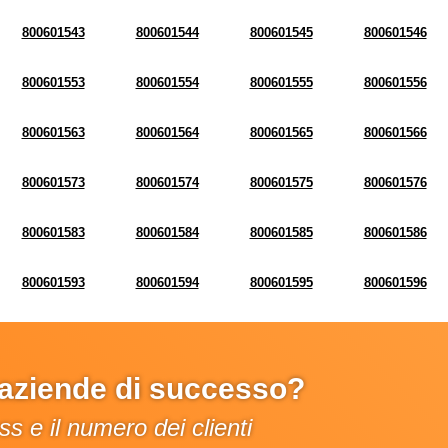
800601543
800601544
800601545
800601546
800601553
800601554
800601555
800601556
800601563
800601564
800601565
800601566
800601573
800601574
800601575
800601576
800601583
800601584
800601585
800601586
800601593
800601594
800601595
800601596
e aziende di successo?
s e il numero dei clienti