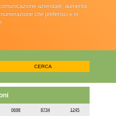
la comunicazione aziendale, aumenta
la numerazione che preferisci e in
e.
oni
0698
8734
1245