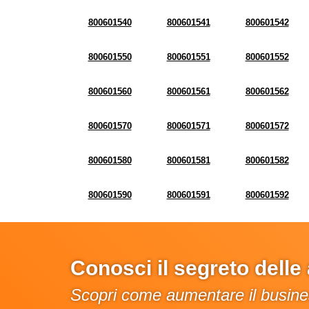
800601540
800601541
800601542
800601550
800601551
800601552
800601560
800601561
800601562
800601570
800601571
800601572
800601580
800601581
800601582
800601590
800601591
800601592
Conosci il segreto dell
Scopri come aumentare il busines