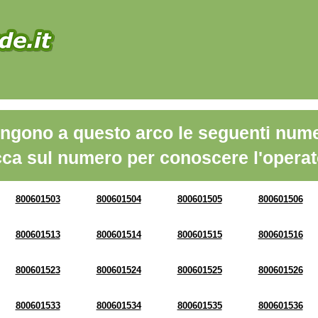
ngono a questo arco le seguenti nume
cca sul numero per conoscere l'operat
800601503
800601504
800601505
800601506
800601513
800601514
800601515
800601516
800601523
800601524
800601525
800601526
800601533
800601534
800601535
800601536