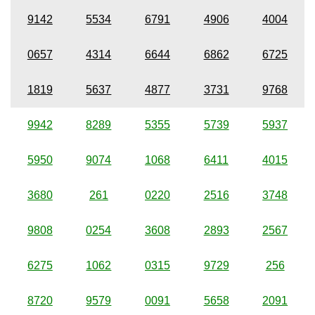
9142
5534
6791
4906
4004
0657
4314
6644
6862
6725
1819
5637
4877
3731
9768
9942
8289
5355
5739
5937
5950
9074
1068
6411
4015
3680
261
0220
2516
3748
9808
0254
3608
2893
2567
6275
1062
0315
9729
256
8720
9579
0091
5658
2091