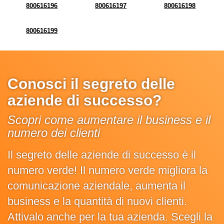
800616196
800616197
800616198
800616199
Conosci il segreto delle
aziende di successo?
Scopri come aumentare il business e il
numero dei clienti
Il segreto delle aziende di successo è il
numero verde! Il numero verde migliora la
comunicazione aziendale, aumenta il
business e la quantità di nuovi clienti.
Attivalo anche per la tua azienda. Scegli la