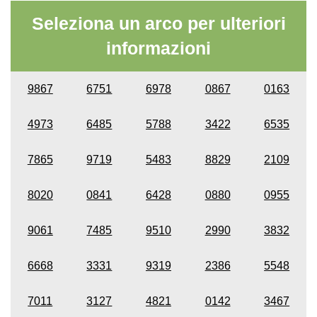
Seleziona un arco per ulteriori
informazioni
9867
6751
6978
0867
0163
4973
6485
5788
3422
6535
7865
9719
5483
8829
2109
8020
0841
6428
0880
0955
9061
7485
9510
2990
3832
6668
3331
9319
2386
5548
7011
3127
4821
0142
3467