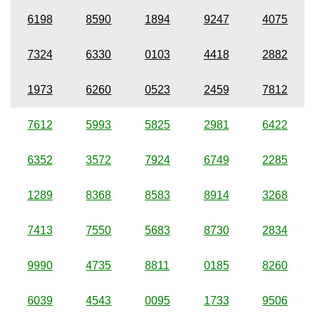
6198
8590
1894
9247
4075
7324
6330
0103
4418
2882
1973
6260
0523
2459
7812
7612
5993
5825
2981
6422
6352
3572
7924
6749
2285
1289
8368
8583
8914
3268
7413
7550
5683
8730
2834
9990
4735
8811
0185
8260
6039
4543
0095
1733
9506