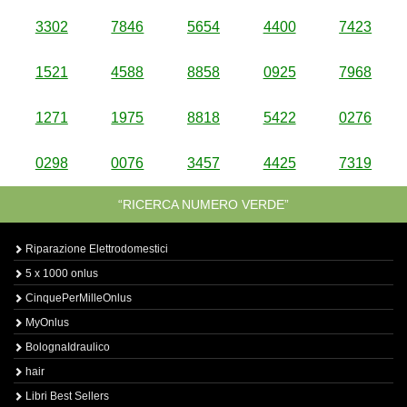
3302
7846
5654
4400
7423
1521
4588
8858
0925
7968
1271
1975
8818
5422
0276
0298
0076
3457
4425
7319
“RICERCA NUMERO VERDE”
Riparazione Elettrodomestici
5 x 1000 onlus
CinquePerMilleOnlus
MyOnlus
BolognaIdraulico
hair
Libri Best Sellers