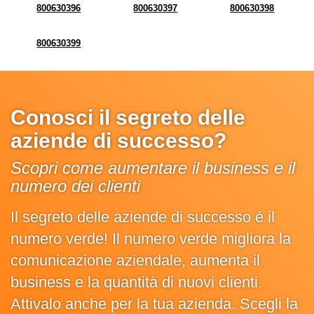
800630396
800630397
800630398
800630399
Conosci il segreto delle
aziende di successo?
Scopri come aumentare il business e il
numero dei clienti
Il segreto delle aziende di successo è il
numero verde! Il numero verde migliora la
comunicazione aziendale, aumenta il
business e la quantità di nuovi clienti.
Attivalo anche per la tua azienda. Scegli la