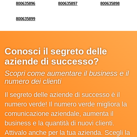
800635896
800635897
800635898
800635899
Conosci il segreto delle
aziende di successo?
Scopri come aumentare il business e il
numero dei clienti
Il segreto delle aziende di successo è il
numero verde! Il numero verde migliora la
comunicazione aziendale, aumenta il
business e la quantità di nuovi clienti.
Attivalo anche per la tua azienda. Scegli la