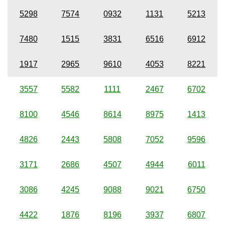
5298
7574
0932
1131
5213
7480
1515
3831
6516
6912
1917
2965
9610
4053
8221
3557
5582
1111
2467
6702
8100
4546
8614
8975
1413
4826
2443
5808
7052
9596
3171
2686
4507
4944
6011
3086
4245
9088
9021
6750
4422
1876
8196
3937
6807