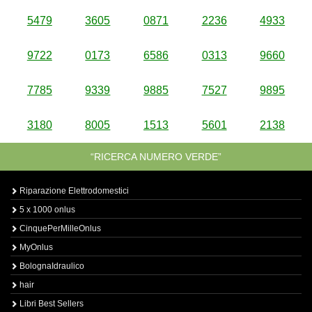
5479
3605
0871
2236
4933
9722
0173
6586
0313
9660
7785
9339
9885
7527
9895
3180
8005
1513
5601
2138
“RICERCA NUMERO VERDE”
Riparazione Elettrodomestici
5 x 1000 onlus
CinquePerMilleOnlus
MyOnlus
BolognaIdraulico
hair
Libri Best Sellers