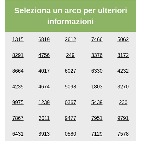
Seleziona un arco per ulteriori
informazioni
1315
6819
2612
7466
5062
8291
4756
249
3376
8172
8664
4017
6027
6330
4232
4235
4674
5098
1803
3270
9975
1239
0367
5439
230
7867
3011
9477
7951
9791
6431
3913
0580
7129
7578