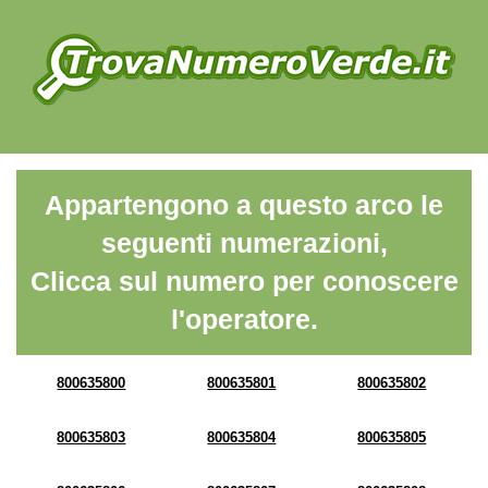
Appartengono a questo arco le
seguenti numerazioni,
Clicca sul numero per conoscere
l'operatore.
800635800
800635801
800635802
800635803
800635804
800635805