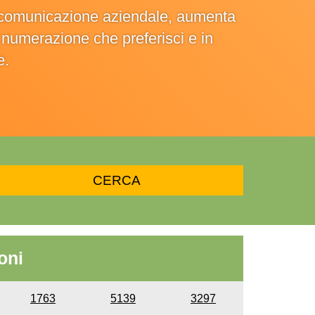
la comunicazione aziendale, aumenta
la numerazione che preferisci e in
e.
oni
1763
5139
3297