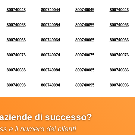
800740043
800740044
800740045
800740046
800740053
800740054
800740055
800740056
800740063
800740064
800740065
800740066
800740073
800740074
800740075
800740076
800740083
800740084
800740085
800740086
800740093
800740094
800740095
800740096
e aziende di successo?
s e il numero dei clienti