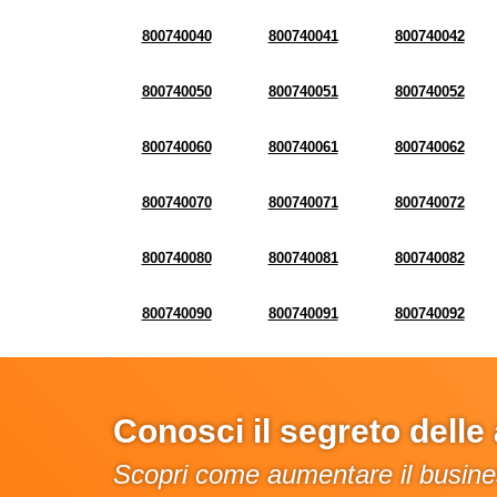
800740040
800740041
800740042
800740050
800740051
800740052
800740060
800740061
800740062
800740070
800740071
800740072
800740080
800740081
800740082
800740090
800740091
800740092
Conosci il segreto dell
Scopri come aumentare il busines