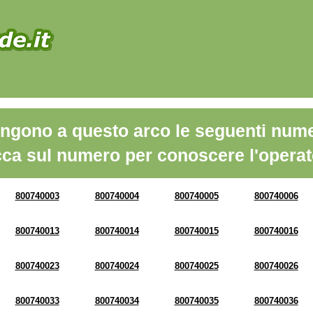
ngono a questo arco le seguenti nume
cca sul numero per conoscere l'operat
800740003
800740004
800740005
800740006
800740013
800740014
800740015
800740016
800740023
800740024
800740025
800740026
800740033
800740034
800740035
800740036