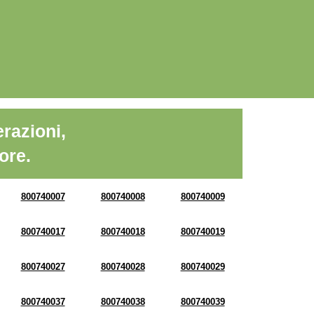
razioni,
ore.
800740007
800740008
800740009
800740017
800740018
800740019
800740027
800740028
800740029
800740037
800740038
800740039