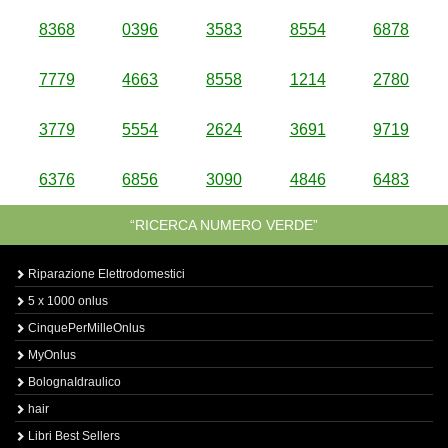
8368
0396
3583
8554
6878
7779
4663
8558
1214
2780
3779
5554
2624
3691
9719
6376
6856
3090
4846
6483
“RICERCA NUMERO VERDE”
Riparazione Elettrodomestici
5 x 1000 onlus
CinquePerMilleOnlus
MyOnlus
BolognaIdraulico
hair
Libri Best Sellers