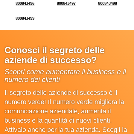
800843496
800843497
800843498
800843499
Conosci il segreto delle
aziende di successo?
Scopri come aumentare il business e il
numero dei clienti
Il segreto delle aziende di successo è il
numero verde! Il numero verde migliora la
comunicazione aziendale, aumenta il
business e la quantità di nuovi clienti.
Attivalo anche per la tua azienda. Scegli la