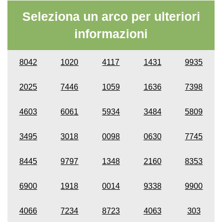
Seleziona un arco per ulteriori
informazioni
8042
1020
4117
1431
9935
2025
7446
1059
1636
7398
4603
6061
5934
3484
5809
3495
3018
0098
0630
7745
8445
9797
1348
2160
8353
6900
1918
0014
9338
9900
4066
7234
8723
4063
303