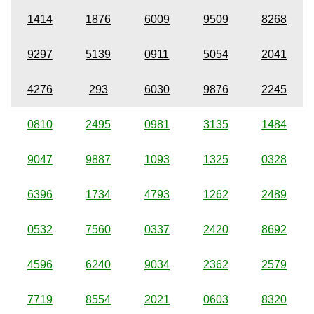
1414
1876
6009
9509
8268
9297
5139
0911
5054
2041
4276
293
6030
9876
2245
0810
2495
0981
3135
1484
9047
9887
1093
1325
0328
6396
1734
4793
1262
2489
0532
7560
0337
2420
8692
4596
6240
9034
2362
2579
7719
8554
2021
0603
8320