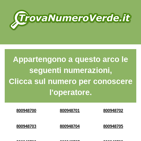
Appartengono a questo arco le
seguenti numerazioni,
Clicca sul numero per conoscere
l'operatore.
800948700
800948701
800948702
800948703
800948704
800948705