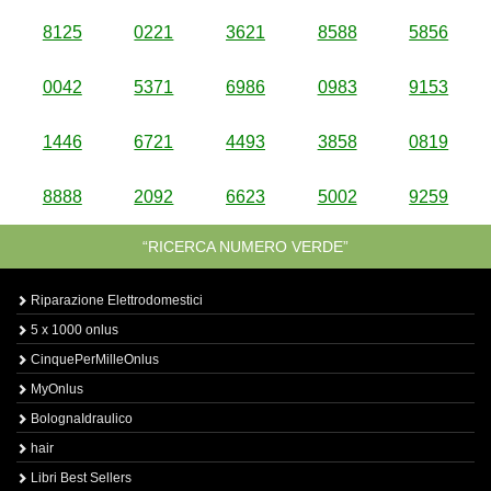
8125
0221
3621
8588
5856
0042
5371
6986
0983
9153
1446
6721
4493
3858
0819
8888
2092
6623
5002
9259
“RICERCA NUMERO VERDE”
Riparazione Elettrodomestici
5 x 1000 onlus
CinquePerMilleOnlus
MyOnlus
BolognaIdraulico
hair
Libri Best Sellers