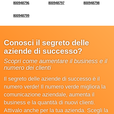
800948796
800948797
800948798
800948799
Conosci il segreto delle
aziende di successo?
Scopri come aumentare il business e il
numero dei clienti
Il segreto delle aziende di successo è il
numero verde! Il numero verde migliora la
comunicazione aziendale, aumenta il
business e la quantità di nuovi clienti.
Attivalo anche per la tua azienda. Scegli la