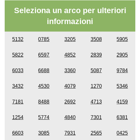
Seleziona un arco per ulteriori
informazioni
5132
0785
3205
3508
5905
5822
6597
4852
2839
2905
6033
6688
3360
5087
9784
3432
4530
4079
1270
5346
7181
8488
2692
4713
4159
1254
5774
4840
7301
6381
6603
3085
7931
2565
0425