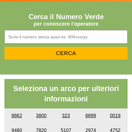
Cerca il Numero Verde
per conoscere l'operatore
Seleziona un arco per ulteriori
informazioni
8862
3800
323
6899
0019
9480
7820
5107
2974
4752