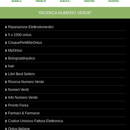
“RICERCA NUMERO VERDE”
Riparazione Elettrodomestici
5 x 1000 onlus
CinquePerMilleOnlus
MyOnlus
BolognaIdraulico
hair
Libri Best Sellers
Ricerca Numero Verde
Numeri Verdi
Info Numero Verde
Pronto Forex
Farmaci & Farmacie
Codice Univoco Fattura Elettronica
Onlus Italiane