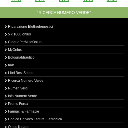
“RICERCA NUMERO VERDE”
Riparazione Elettrodomestici
5 x 1000 onlus
CinquePerMilleOnlus
MyOnlus
BolognaIdraulico
hair
Libri Best Sellers
Ricerca Numero Verde
Numeri Verdi
Info Numero Verde
Pronto Forex
Farmaci & Farmacie
Codice Univoco Fattura Elettronica
Onlus Italiane