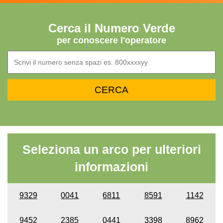
Cerca il Numero Verde
per conoscere l'operatore
Seleziona un arco per ulteriori
informazioni
9329
0041
6811
8591
1142
9452
2385
0441
3398
8962