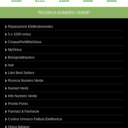
“RICERCA NUMERO VERDE”
Riparazione Elettrodomestici
5 x 1000 onlus
CinquePerMilleOnlus
MyOnlus
BolognaIdraulico
hair
Libri Best Sellers
Ricerca Numero Verde
Numeri Verdi
Info Numero Verde
Pronto Forex
Farmaci & Farmacie
Codice Univoco Fattura Elettronica
Onlus Italiane