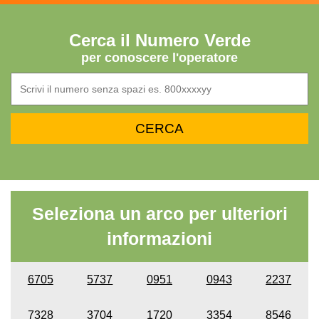
Cerca il Numero Verde
per conoscere l'operatore
Seleziona un arco per ulteriori
informazioni
6705
5737
0951
0943
2237
7328
3704
1720
3354
8546