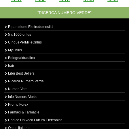
“RICERCA NUMERO VERDE”
Riparazione Elettrodomestici
5 x 1000 onlus
CinquePerMilleOnlus
MyOnlus
BolognaIdraulico
hair
Libri Best Sellers
Ricerca Numero Verde
Numeri Verdi
Info Numero Verde
Pronto Forex
Farmaci & Farmacie
Codice Univoco Fattura Elettronica
Onlus Italiane