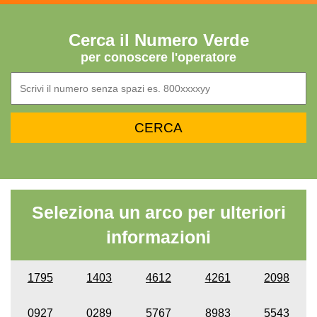
Cerca il Numero Verde
per conoscere l'operatore
Seleziona un arco per ulteriori
informazioni
1795
1403
4612
4261
2098
0927
0289
5767
8983
5543