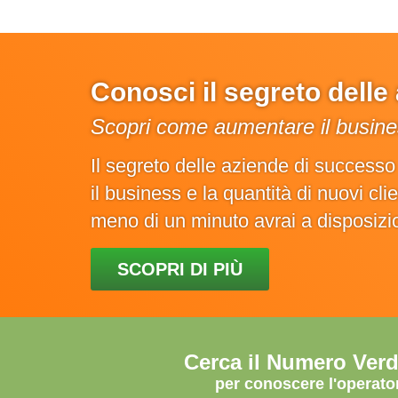
Conosci il segreto dell
Scopri come aumentare il busines
Il segreto delle aziende di success
il business e la quantità di nuovi cl
meno di un minuto avrai a disposiz
SCOPRI DI PIÙ
Cerca il Numero Ver
per conoscere l'operato