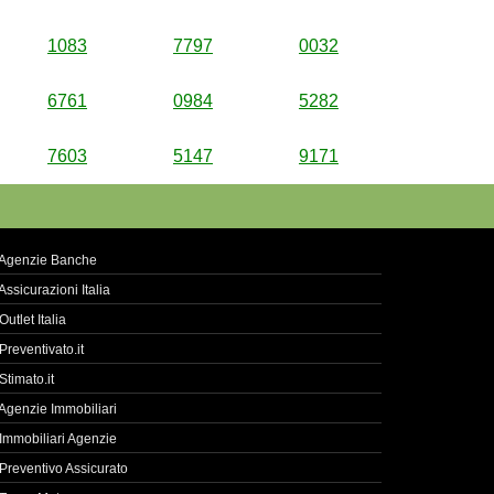
1083
7797
0032
6761
0984
5282
7603
5147
9171
Agenzie Banche
Assicurazioni Italia
Outlet Italia
Preventivato.it
Stimato.it
Agenzie Immobiliari
Immobiliari Agenzie
Preventivo Assicurato