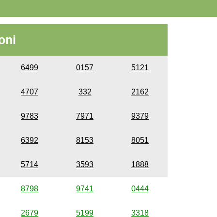
oni
6499
0157
5121
4707
332
2162
9783
7971
9379
6392
8153
8051
5714
3593
1888
8798
9741
0444
2679
5199
3318