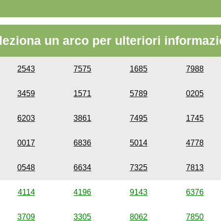
leziona un arco per ulteriori informazi
2543
7575
1685
7988
3459
1571
5789
0205
6203
3861
7495
1745
0017
6836
5014
4778
0548
6634
7325
7813
4114
4196
9143
6376
3709
3305
8062
7850