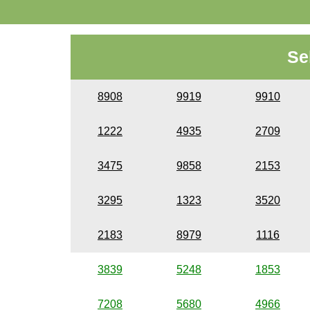
Se
8908
9919
9910
1222
4935
2709
3475
9858
2153
3295
1323
3520
2183
8979
1116
3839
5248
1853
7208
5680
4966