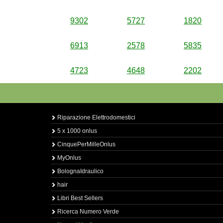
9302
5727
1820
6913
2578
5835
4723
4648
2202
Riparazione Elettrodomestici
5 x 1000 onlus
CinquePerMilleOnlus
MyOnlus
BolognaIdraulico
hair
Libri Best Sellers
Ricerca Numero Verde