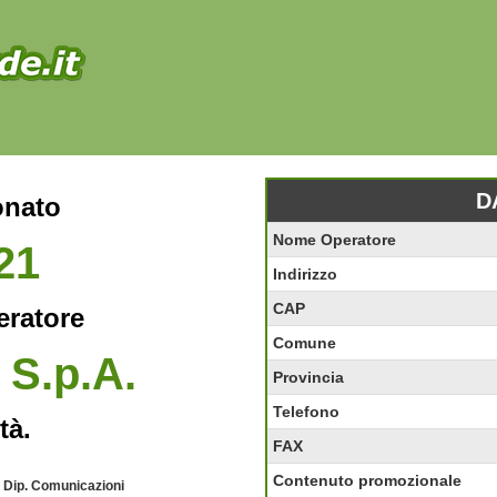
D
onato
Nome Operatore
21
Indirizzo
CAP
eratore
Comune
 S.p.A.
Provincia
Telefono
tà.
FAX
Contenuto promozionale
- Dip. Comunicazioni