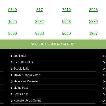
0849
317
7919
3923
1025
8632
5553
3880
3090
9908
9050
1297
“RICERCA NUMERO VERDE”
800 Hotel
5 x 1000 Onlus
Scuole Italia
Trova Numero Verde
Materassi Materassi
Mutuo Fast
Best 4 Less
Numero Verde Online