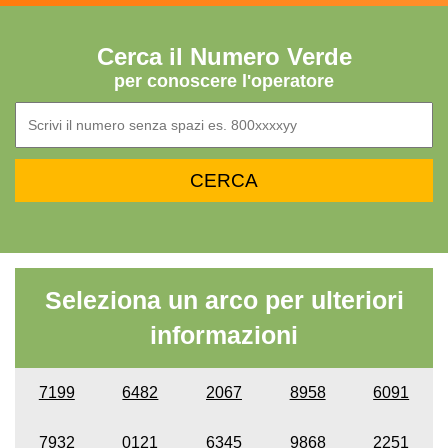
Cerca il Numero Verde
per conoscere l'operatore
Seleziona un arco per ulteriori
informazioni
7199
6482
2067
8958
6091
7932
0121
6345
9868
2251