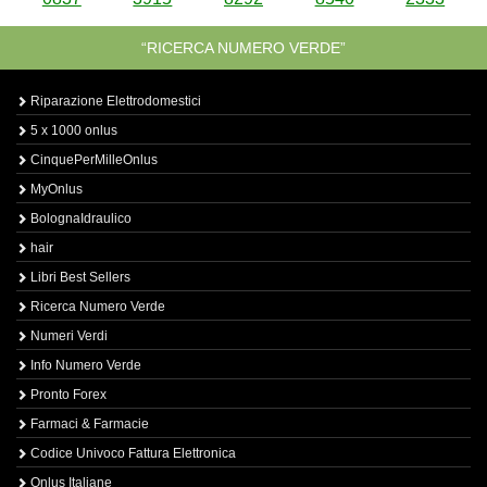
“RICERCA NUMERO VERDE”
Riparazione Elettrodomestici
5 x 1000 onlus
CinquePerMilleOnlus
MyOnlus
BolognaIdraulico
hair
Libri Best Sellers
Ricerca Numero Verde
Numeri Verdi
Info Numero Verde
Pronto Forex
Farmaci & Farmacie
Codice Univoco Fattura Elettronica
Onlus Italiane