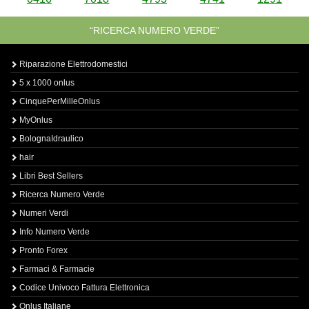
“RICERCA NUMERO VERDE”
Riparazione Elettrodomestici
5 x 1000 onlus
CinquePerMilleOnlus
MyOnlus
BolognaIdraulico
hair
Libri Best Sellers
Ricerca Numero Verde
Numeri Verdi
Info Numero Verde
Pronto Forex
Farmaci & Farmacie
Codice Univoco Fattura Elettronica
Onlus Italiane