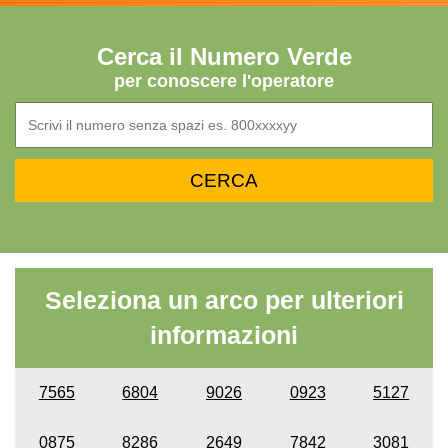
Cerca il Numero Verde
per conoscere l'operatore
Seleziona un arco per ulteriori
informazioni
7565
6804
9026
0923
5127
0875
8286
2649
7842
3081