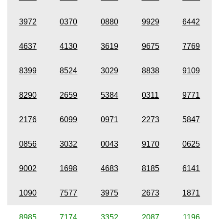
3972
0370
0880
9929
6442
4637
4130
3619
9675
7769
8399
8524
3029
8838
9109
8290
2659
5384
0311
9771
2176
6099
0971
2273
5847
0856
3032
0043
9170
0625
9002
1698
4683
8185
6141
1090
7577
3975
2673
1871
8985
7174
3352
2087
1196