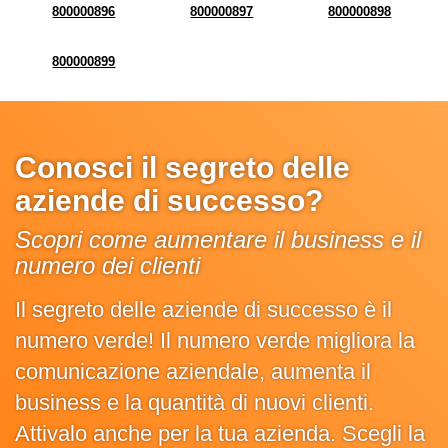
800000896
800000897
800000898
800000899
Conosci il segreto delle
aziende di successo?
Scopri come aumentare il business e il
numero dei clienti
Il segreto delle aziende di successo è il
numero verde! Il numero verde migliora la
comunicazione aziendale, aumenta il
business e la quantità di nuovi clienti.
Attivalo anche per la tua azienda. Scegli la