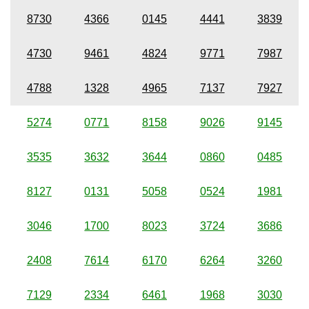
8730
4366
0145
4441
3839
4730
9461
4824
9771
7987
4788
1328
4965
7137
7927
5274
0771
8158
9026
9145
3535
3632
3644
0860
0485
8127
0131
5058
0524
1981
3046
1700
8023
3724
3686
2408
7614
6170
6264
3260
7129
2334
6461
1968
3030