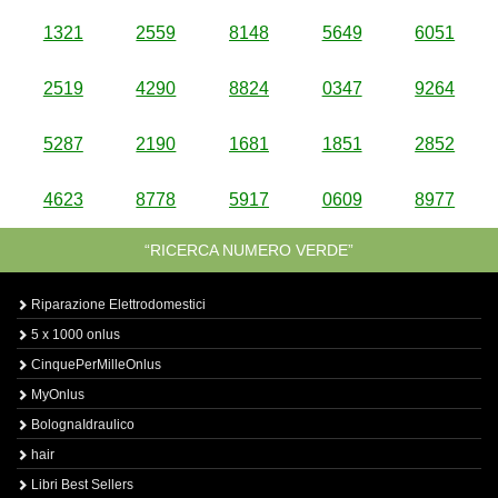
1321
2559
8148
5649
6051
2519
4290
8824
0347
9264
5287
2190
1681
1851
2852
4623
8778
5917
0609
8977
“RICERCA NUMERO VERDE”
Riparazione Elettrodomestici
5 x 1000 onlus
CinquePerMilleOnlus
MyOnlus
BolognaIdraulico
hair
Libri Best Sellers