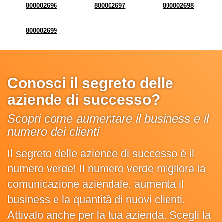
800002696
800002697
800002698
800002699
Conosci il segreto delle
aziende di successo?
Scopri come aumentare il business e il
numero dei clienti
Il segreto delle aziende di successo è il
numero verde! Il numero verde migliora la
comunicazione aziendale, aumenta il
business e la quantità di nuovi clienti.
Attivalo anche per la tua azienda. Scegli la