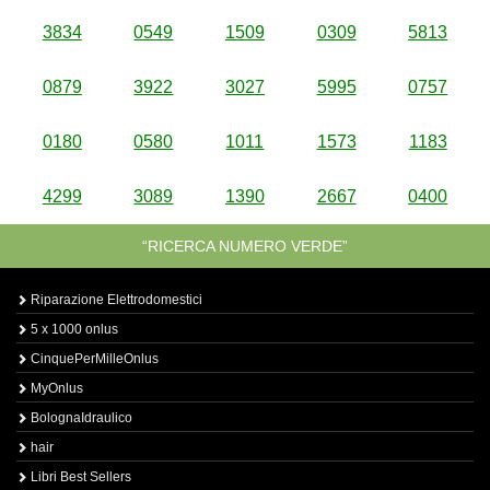
3834
0549
1509
0309
5813
0879
3922
3027
5995
0757
0180
0580
1011
1573
1183
4299
3089
1390
2667
0400
“RICERCA NUMERO VERDE”
Riparazione Elettrodomestici
5 x 1000 onlus
CinquePerMilleOnlus
MyOnlus
BolognaIdraulico
hair
Libri Best Sellers