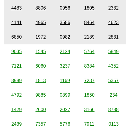
4483
8806
0956
1805
2332
4141
4965
3586
8464
4623
6850
1972
0982
2189
2831
9035
1545
2124
5764
5849
7121
6060
3237
8384
4352
8989
1813
1169
7237
5357
4792
9885
0899
1850
234
1429
2600
2027
3166
8788
2439
7357
5776
7911
0113