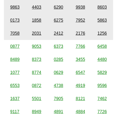
9863
4403
6290
9938
8603
0173
1858
6275
7952
5863
7058
2031
2412
2176
1256
0877
9053
6373
7766
6458
8489
8373
0285
3455
4480
1077
8774
0629
6547
5829
6553
0872
4738
4919
9596
1637
5501
7905
8121
7462
9117
8949
4891
4884
7726