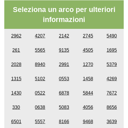
Seleziona un arco per ulteriori
informazioni
2962
4207
2142
2745
5490
261
5565
9135
4505
1695
2028
8940
2991
1270
5379
1315
5102
0553
1458
4269
1430
0522
6878
5844
7672
330
0638
5083
4056
8656
6501
5557
8166
9468
3639