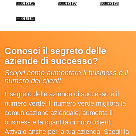
800012196
800012197
800012198
800012199
Conosci il segreto delle
aziende di successo?
Scopri come aumentare il business e il
numero dei clienti
Il segreto delle aziende di successo è il
numero verde! Il numero verde migliora la
comunicazione aziendale, aumenta il
business e la quantità di nuovi clienti.
Attivalo anche per la tua azienda. Scegli la