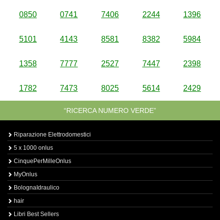
0850
0741
7406
2244
1396
5101
4143
8581
8382
5984
1358
7777
2527
7447
2398
1782
7473
8025
5614
2429
“RICERCA NUMERO VERDE”
Riparazione Elettrodomestici
5 x 1000 onlus
CinquePerMilleOnlus
MyOnlus
BolognaIdraulico
hair
Libri Best Sellers