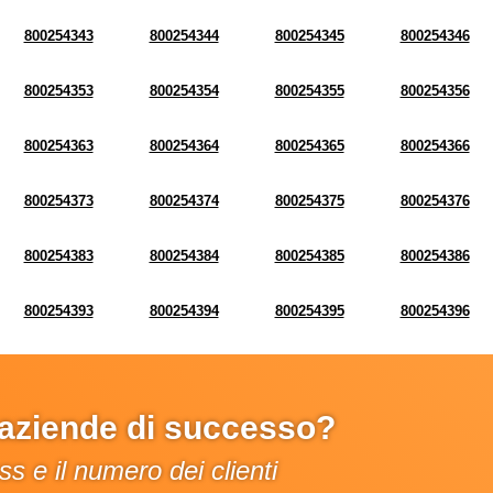
800254343
800254344
800254345
800254346
800254353
800254354
800254355
800254356
800254363
800254364
800254365
800254366
800254373
800254374
800254375
800254376
800254383
800254384
800254385
800254386
800254393
800254394
800254395
800254396
e aziende di successo?
s e il numero dei clienti