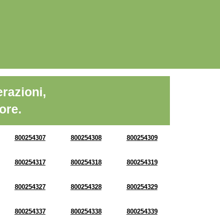
razioni,
ore.
800254307
800254308
800254309
800254317
800254318
800254319
800254327
800254328
800254329
800254337
800254338
800254339