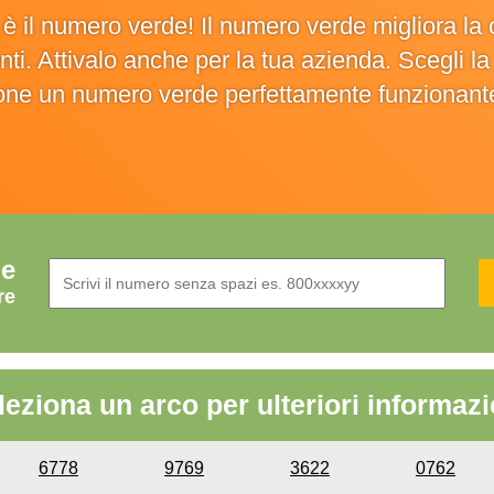
o è il numero verde! Il numero verde migliora 
ienti. Attivalo anche per la tua azienda. Scegli 
ione un numero verde perfettamente funzionant
de
re
leziona un arco per ulteriori informazi
6778
9769
3622
0762