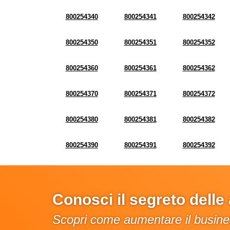
800254340
800254341
800254342
800254350
800254351
800254352
800254360
800254361
800254362
800254370
800254371
800254372
800254380
800254381
800254382
800254390
800254391
800254392
Conosci il segreto dell
Scopri come aumentare il busines