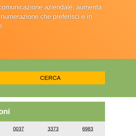
la comunicazione aziendale, aumenta
la numerazione che preferisci e in
e.
oni
0037
3373
6983