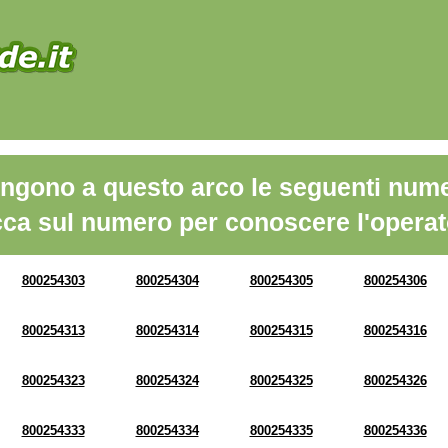
ngono a questo arco le seguenti nume
cca sul numero per conoscere l'operat
800254303
800254304
800254305
800254306
800254313
800254314
800254315
800254316
800254323
800254324
800254325
800254326
800254333
800254334
800254335
800254336