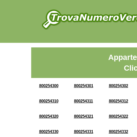
Apparte
Cli
800254300
800254301
800254302
800254310
800254311
800254312
800254320
800254321
800254322
800254330
800254331
800254332