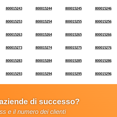
800015243
800015244
800015245
800015246
800015253
800015254
800015255
800015256
800015263
800015264
800015265
800015266
800015273
800015274
800015275
800015276
800015283
800015284
800015285
800015286
800015293
800015294
800015295
800015296
e aziende di successo?
s e il numero dei clienti