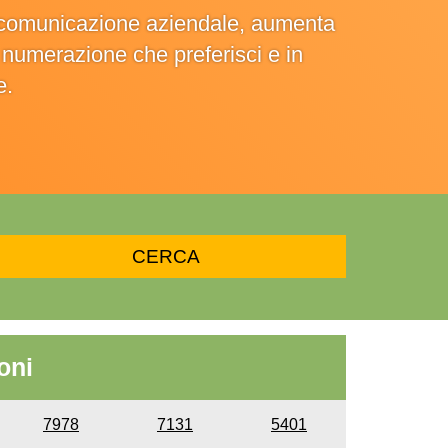
la comunicazione aziendale, aumenta
la numerazione che preferisci e in
e.
oni
7978
7131
5401