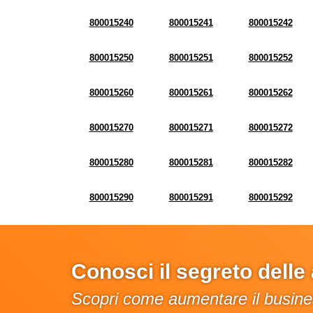
800015240
800015241
800015242
800015250
800015251
800015252
800015260
800015261
800015262
800015270
800015271
800015272
800015280
800015281
800015282
800015290
800015291
800015292
Conosci il segreto dell
Scopri come aumentare il busines