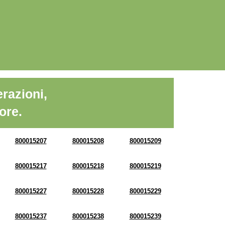
razioni,
ore.
800015207
800015208
800015209
800015217
800015218
800015219
800015227
800015228
800015229
800015237
800015238
800015239