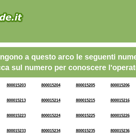
ngono a questo arco le seguenti nume
cca sul numero per conoscere l'operat
800015203
800015204
800015205
800015206
800015213
800015214
800015215
800015216
800015223
800015224
800015225
800015226
800015233
800015234
800015235
800015236