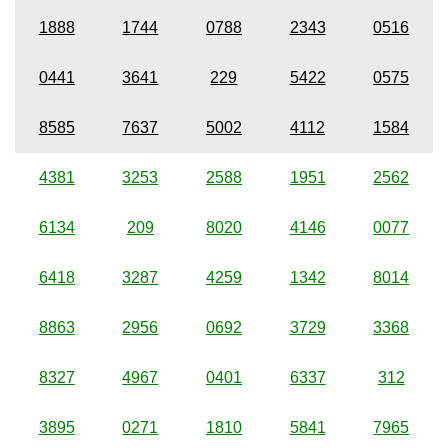
1888
1744
0788
2343
0516
0441
3641
229
5422
0575
8585
7637
5002
4112
1584
4381
3253
2588
1951
2562
6134
209
8020
4146
0077
6418
3287
4259
1342
8014
8863
2956
0692
3729
3368
8327
4967
0401
6337
312
3895
0271
1810
5841
7965