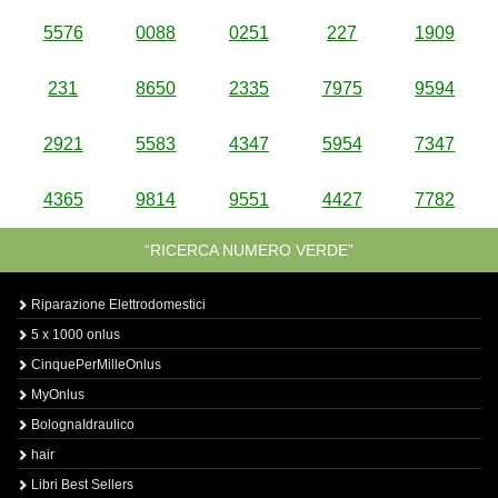
5576
0088
0251
227
1909
231
8650
2335
7975
9594
2921
5583
4347
5954
7347
4365
9814
9551
4427
7782
“RICERCA NUMERO VERDE”
Riparazione Elettrodomestici
5 x 1000 onlus
CinquePerMilleOnlus
MyOnlus
BolognaIdraulico
hair
Libri Best Sellers