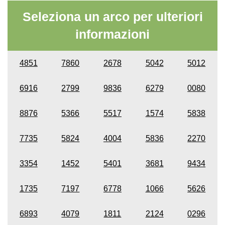
Seleziona un arco per ulteriori
informazioni
4851
7860
2678
5042
5012
6916
2799
9836
6279
0080
8876
5366
5517
1574
5838
7735
5824
4004
5836
2270
3354
1452
5401
3681
9434
1735
7197
6778
1066
5626
6893
4079
1811
2124
0296