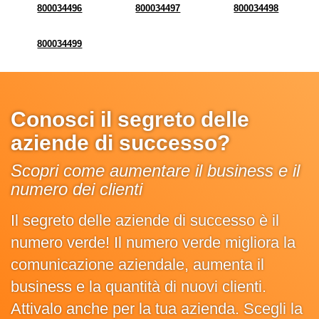
800034496
800034497
800034498
800034499
Conosci il segreto delle
aziende di successo?
Scopri come aumentare il business e il
numero dei clienti
Il segreto delle aziende di successo è il
numero verde! Il numero verde migliora la
comunicazione aziendale, aumenta il
business e la quantità di nuovi clienti.
Attivalo anche per la tua azienda. Scegli la