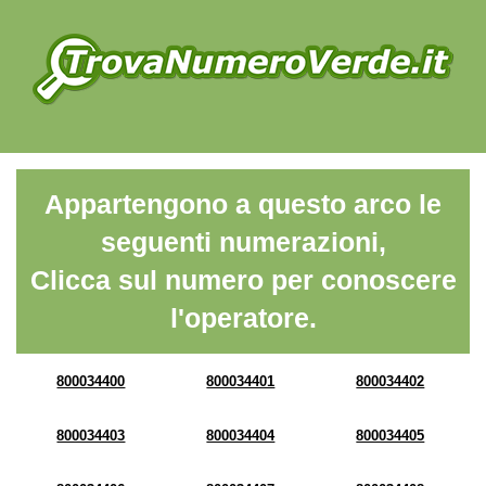
Appartengono a questo arco le
seguenti numerazioni,
Clicca sul numero per conoscere
l'operatore.
800034400
800034401
800034402
800034403
800034404
800034405