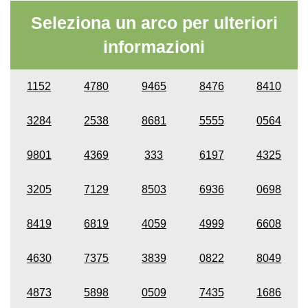
Seleziona un arco per ulteriori
informazioni
1152
4780
9465
8476
8410
3284
2538
8681
5555
0564
9801
4369
333
6197
4325
3205
7129
8503
6936
0698
8419
6819
4059
4999
6608
4630
7375
3839
0822
8049
4873
5898
0509
7435
1686