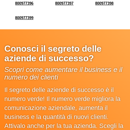
800977396
800977397
800977398
800977399
Conosci il segreto delle
aziende di successo?
Scopri come aumentare il business e il
numero dei clienti
Il segreto delle aziende di successo è il
numero verde! Il numero verde migliora la
comunicazione aziendale, aumenta il
business e la quantità di nuovi clienti.
Attivalo anche per la tua azienda. Scegli la