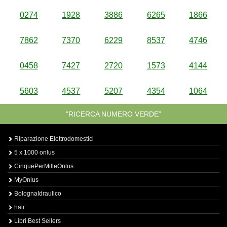
0274
1928
3886
6265
1866
7862
7370
6229
8537
4746
0458
7427
2720
1573
4144
5603
4537
5207
4354
1064
“RICERCA NUMERO VERDE”
Riparazione Elettrodomestici
5 x 1000 onlus
CinquePerMilleOnlus
MyOnlus
BolognaIdraulico
hair
Libri Best Sellers