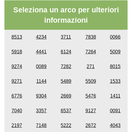
Seleziona un arco per ulteriori
informazioni
8513
4234
3711
7838
0066
5918
4441
6124
7264
5009
9274
0089
7282
271
8015
9271
1144
5489
5509
1533
6776
9304
2669
5476
1411
7040
3357
6537
9127
0091
2197
7148
5222
2672
4043