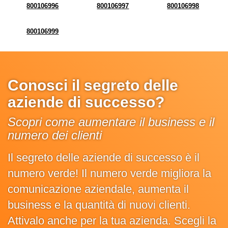
800106996
800106997
800106998
800106999
Conosci il segreto delle
aziende di successo?
Scopri come aumentare il business e il
numero dei clienti
Il segreto delle aziende di successo è il
numero verde! Il numero verde migliora la
comunicazione aziendale, aumenta il
business e la quantità di nuovi clienti.
Attivalo anche per la tua azienda. Scegli la