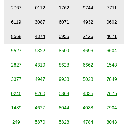
2767
0112
1762
9744
7711
6119
3087
6071
4932
0602
8568
4374
0955
2426
4671
5527
9322
8509
4696
6604
2827
4319
8628
6662
1548
3377
4947
9933
5028
7849
0246
9260
0869
4335
7675
1489
4627
8044
4088
7904
249
5870
5828
4784
3048