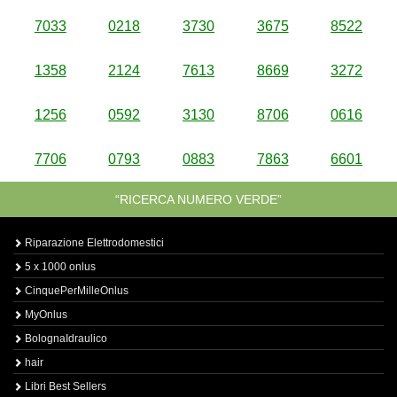
7033
0218
3730
3675
8522
1358
2124
7613
8669
3272
1256
0592
3130
8706
0616
7706
0793
0883
7863
6601
“RICERCA NUMERO VERDE”
Riparazione Elettrodomestici
5 x 1000 onlus
CinquePerMilleOnlus
MyOnlus
BolognaIdraulico
hair
Libri Best Sellers