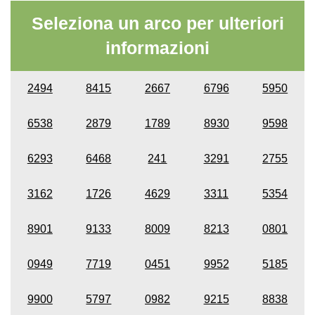
Seleziona un arco per ulteriori
informazioni
2494
8415
2667
6796
5950
6538
2879
1789
8930
9598
6293
6468
241
3291
2755
3162
1726
4629
3311
5354
8901
9133
8009
8213
0801
0949
7719
0451
9952
5185
9900
5797
0982
9215
8838