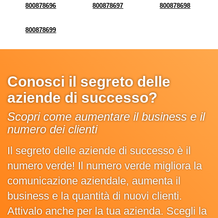
800878696
800878697
800878698
800878699
Conosci il segreto delle
aziende di successo?
Scopri come aumentare il business e il
numero dei clienti
Il segreto delle aziende di successo è il
numero verde! Il numero verde migliora la
comunicazione aziendale, aumenta il
business e la quantità di nuovi clienti.
Attivalo anche per la tua azienda. Scegli la