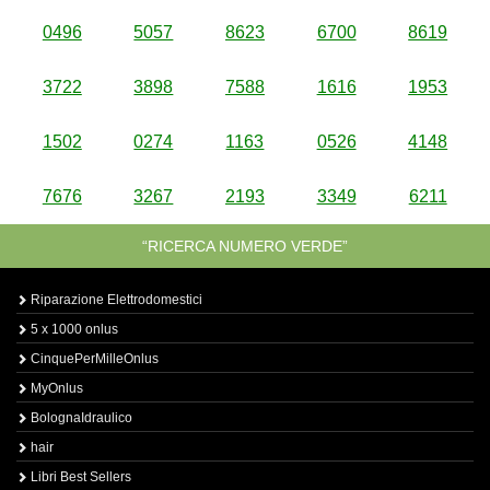
0496
5057
8623
6700
8619
3722
3898
7588
1616
1953
1502
0274
1163
0526
4148
7676
3267
2193
3349
6211
“RICERCA NUMERO VERDE”
Riparazione Elettrodomestici
5 x 1000 onlus
CinquePerMilleOnlus
MyOnlus
BolognaIdraulico
hair
Libri Best Sellers